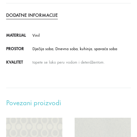
DODATNE INFORMACIJE
MATERIJAL
Vinil
PROSTOR
Dječija soba
,
Dnevna soba
,
kuhinja
,
spavaća soba
KVALITET
tapete se lako peru vodom i deterdžentom.
Povezani proizvodi