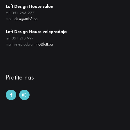
Loft Design House salon
tel: 051 263 277
mail:
design@loft.ba
Loft Design House veleprodaja
tel: 051 213 997
mail veleprodaja:
info@loft.ba
Pratite nas