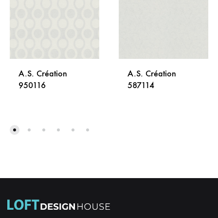
A.S. Création
A.S. Création
950116
587114
DODAJ
DODA
NA
NA
LISTU
LISTU
ŽELJA
ŽELJA