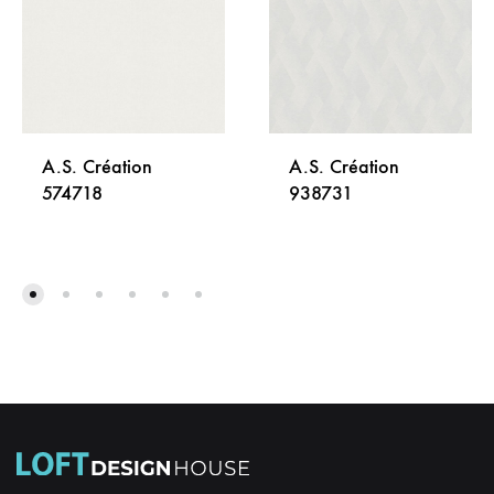
A.S. Création
A.S. Création
574718
938731
DODAJ
DODA
NA
NA
LISTU
LISTU
ŽELJA
ŽELJA