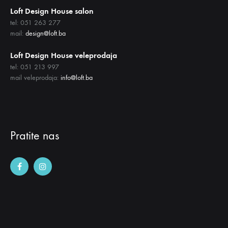
Loft Design House salon
tel: 051 263 277
mail:
design@loft.ba
Loft Design House veleprodaja
tel: 051 213 997
mail veleprodaja:
info@loft.ba
Pratite nas