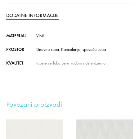
DODATNE INFORMACIJE
MATERIJAL
Vinil
PROSTOR
Dnevna soba
,
Kancelarija
,
spavaća soba
KVALITET
tapete se lako peru vodom i deterdžentom.
Povezani proizvodi