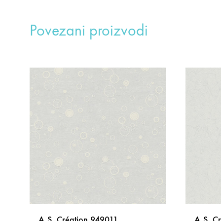
Povezani proizvodi
A.S. Création 949011
A.S. C