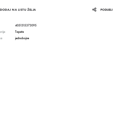
DODAJ NA LISTU ŽELJA
PODIJELI
4051315373095
rija
Tapete
ka
jednobojne