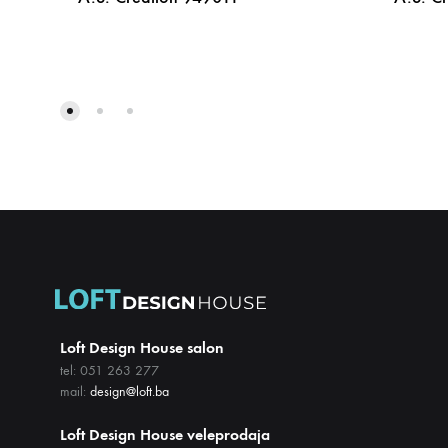
DODAJ
NA
LISTU
ŽELJA
Loft Design House salon
tel: 051 263 277
mail:
design@loft.ba
Loft Design House veleprodaja