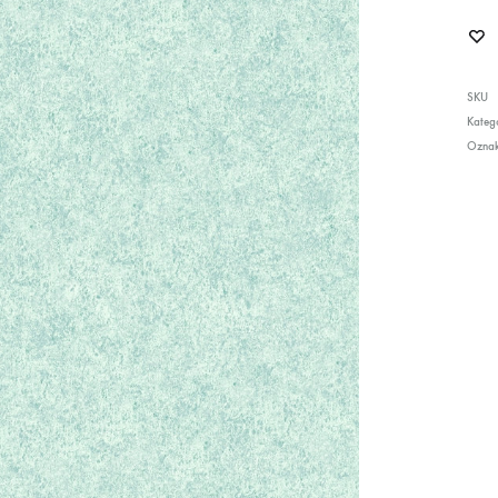
SKU
Katego
Ozna