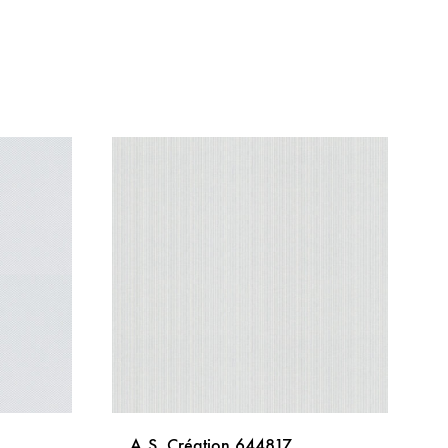
A.S. Création 644817