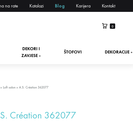
na na rate
Katalozi
Blog
Karijera
Kontakt
0
DEKORI I
ŠTOFOVI
DEKORACIJE
+
ZAVJESE
+
»
Loft salon
»
A.S. Création 362077
.S. Création 362077