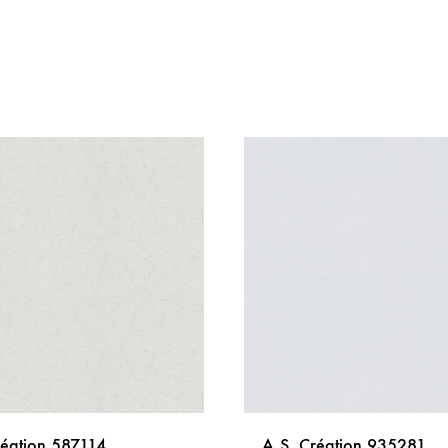
réation 587114
A.S. Création 935281