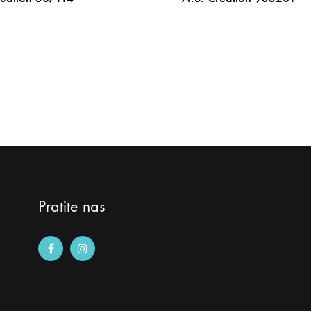
DODAJ
NA
LISTU
ŽELJA
Pratite nas