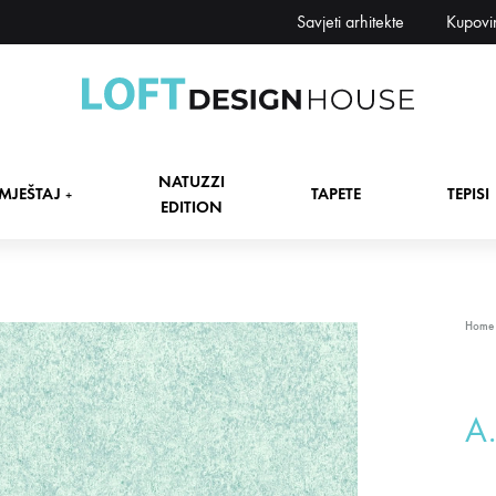
Savjeti arhitekte
Kupovi
Loft
Namještaj,
Design
tapete,
NATUZZI
House
tepisi
MJEŠTAJ
TAPETE
TEPISI
+
EDITION
dekori
i
zavjese,
dekoracije,
+
Home
rasvjeta
+
A
+
+