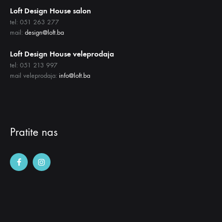
Loft Design House salon
tel: 051 263 277
mail:
design@loft.ba
Loft Design House veleprodaja
tel: 051 213 997
mail veleprodaja:
info@loft.ba
Pratite nas