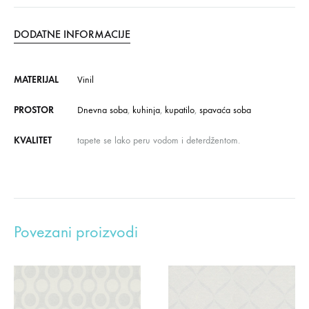
DODATNE INFORMACIJE
MATERIJAL
Vinil
PROSTOR
Dnevna soba
,
kuhinja
,
kupatilo
,
spavaća soba
KVALITET
tapete se lako peru vodom i deterdžentom.
Povezani proizvodi