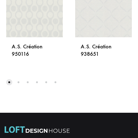
A.S. Création
A.S. Création
950116
938651
DODAJ
DODA
NA
NA
LISTU
LISTU
ŽELJA
ŽELJA