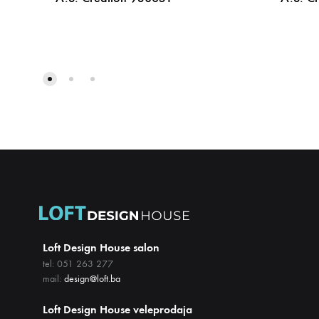
DODAJ
NA
LISTU
ŽELJA
Loft Design House salon
tel: 051 263 277
mail:
design@loft.ba
Loft Design House veleprodaja