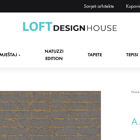
Savjeti arhitekte
Kupovi
Loft
Namještaj,
Design
tapete,
NATUZZI
House
tepisi
MJEŠTAJ
TAPETE
TEPISI
+
EDITION
dekori
i
zavjese,
dekoracije,
+
Home
rasvjeta
+
A
+
+