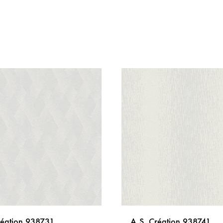
réation 938731
A.S. Création 938741