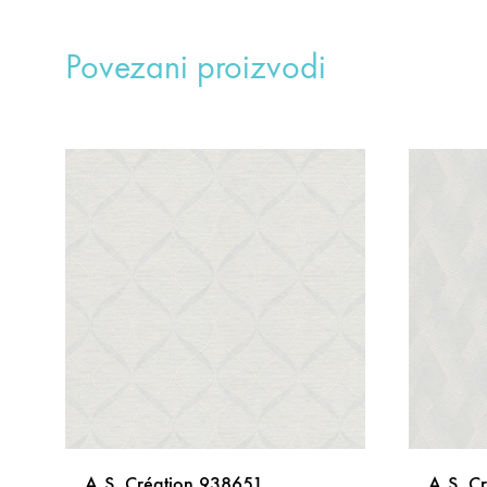
Povezani proizvodi
A.S. Création 938651
A.S. C