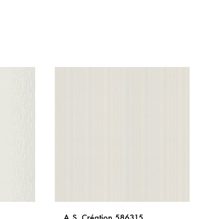
A.S. Création 586315