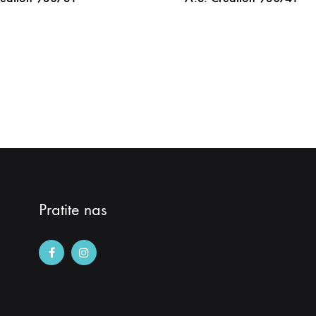
DODAJ
NA
LISTU
ŽELJA
Pratite nas