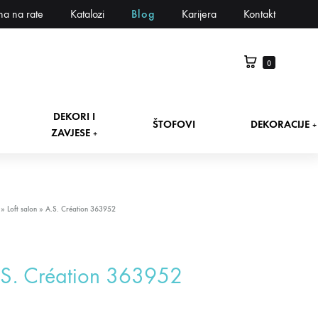
na na rate
Katalozi
Blog
Karijera
Kontakt
0
DEKORI I
ŠTOFOVI
DEKORACIJE
+
ZAVJESE
+
»
Loft salon
»
A.S. Création 363952
.S. Création 363952