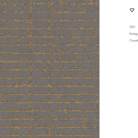
SKU
Katego
Ozna