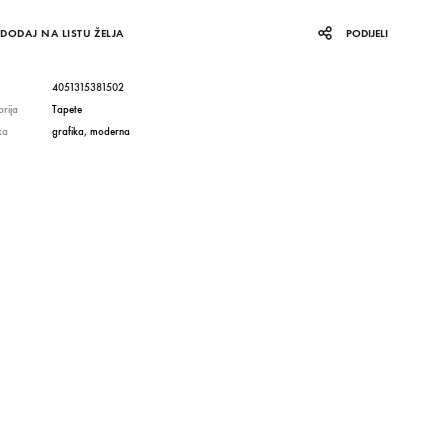
DODAJ NA LISTU ŽELJA
PODIJELI
4051315381502
rija
Tapete
ka
grafika
,
moderna