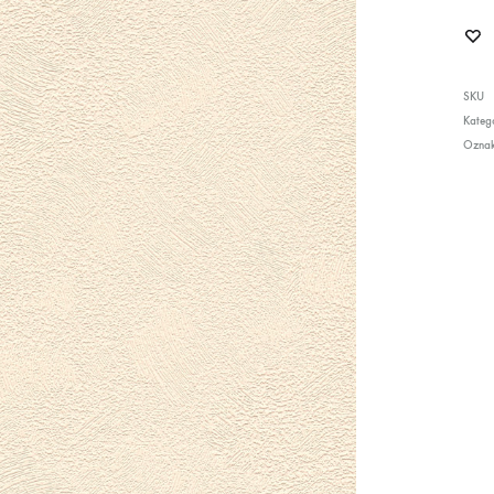
SKU
Katego
Ozna