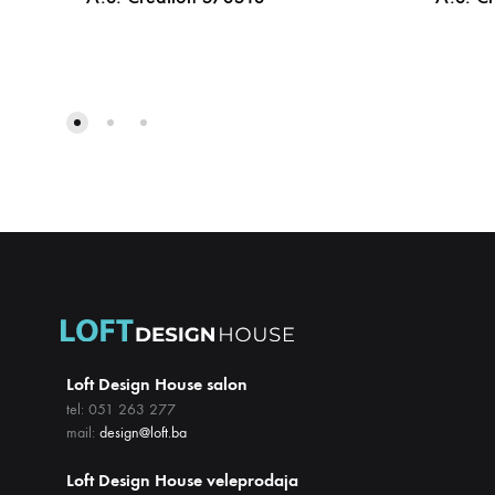
DODAJ
NA
LISTU
ŽELJA
Loft Design House salon
tel: 051 263 277
mail:
design@loft.ba
Loft Design House veleprodaja