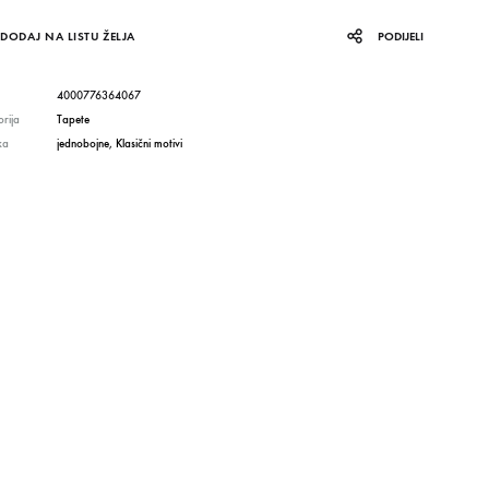
DODAJ NA LISTU ŽELJA
PODIJELI
4000776364067
rija
Tapete
ka
jednobojne
,
Klasični motivi