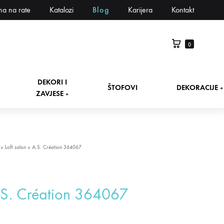
na na rate
Katalozi
Blog
Karijera
Kontakt
0
DEKORI I
ŠTOFOVI
DEKORACIJE
+
ZAVJESE
+
»
Loft salon
»
A.S. Création 364067
.S. Création 364067