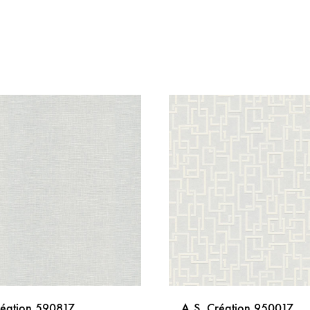
réation 590817
A.S. Création 950017