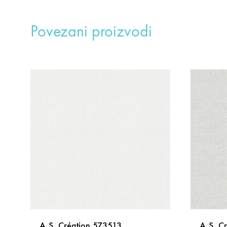
Povezani proizvodi
A.S. Création 573513
A.S. C