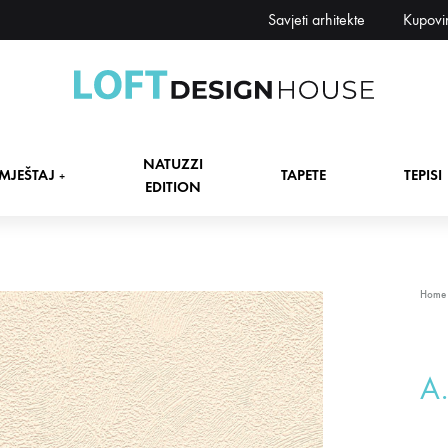
Savjeti arhitekte
Kupovi
Loft
Namještaj,
Design
tapete,
NATUZZI
House
tepisi
MJEŠTAJ
TAPETE
TEPISI
+
EDITION
dekori
i
zavjese,
dekoracije,
+
Home
rasvjeta
+
A
+
+