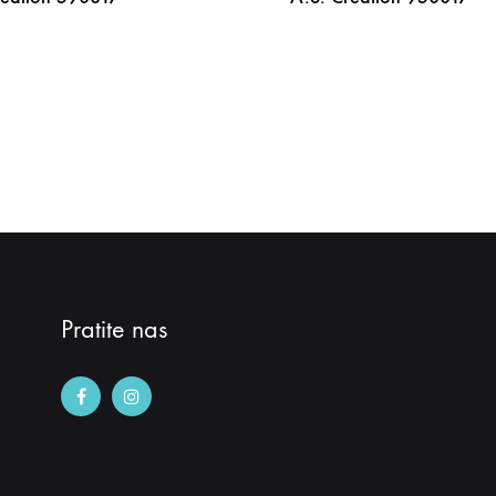
DODAJ
NA
LISTU
ŽELJA
Pratite nas