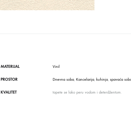
MATERIJAL
Vinil
PROSTOR
Dnevna soba
,
Kancelarija
,
kuhinja
,
spavaća sob
KVALITET
tapete se lako peru vodom i deterdžentom.