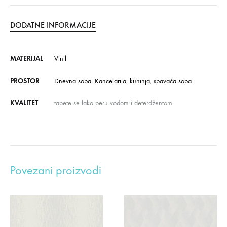
DODATNE INFORMACIJE
MATERIJAL
Vinil
PROSTOR
Dnevna soba
,
Kancelarija
,
kuhinja
,
spavaća soba
KVALITET
tapete se lako peru vodom i deterdžentom.
Povezani proizvodi