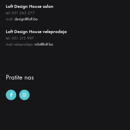
Loft Design House salon
tel: 051 263 277
mail:
design@loft.ba
Loft Design House veleprodaja
tel: 051 213 997
mail veleprodaja:
info@loft.ba
Pratite nas