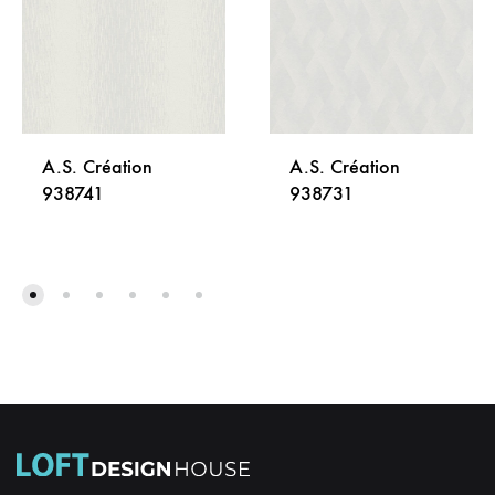
A.S. Création
A.S. Création
938741
938731
DODAJ
DODA
NA
NA
LISTU
LISTU
ŽELJA
ŽELJA