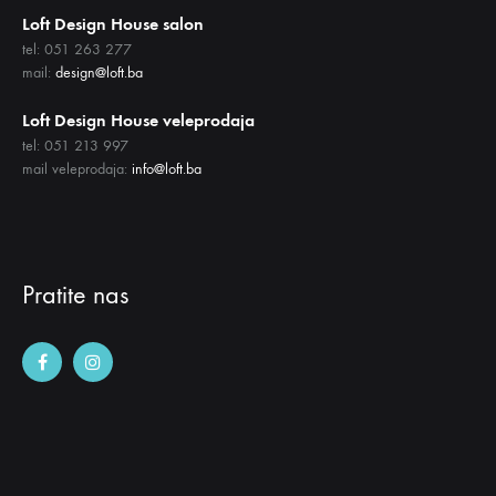
Loft Design House salon
tel: 051 263 277
mail:
design@loft.ba
Loft Design House veleprodaja
tel: 051 213 997
mail veleprodaja:
info@loft.ba
Pratite nas