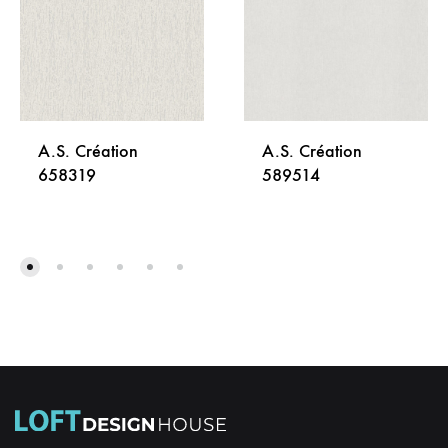
A.S. Création
A.S. Création
658319
589514
DODAJ
DODA
NA
NA
LISTU
LISTU
ŽELJA
ŽELJA