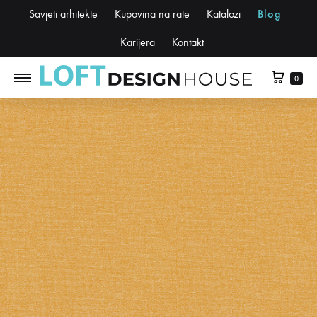
Savjeti arhitekte
Kupovina na rate
Katalozi
Blog
Karijera
Kontakt
0