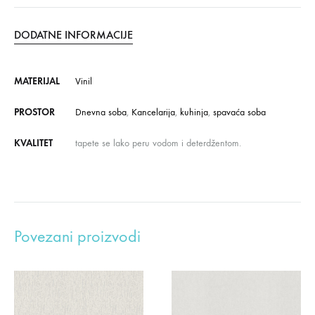
DODATNE INFORMACIJE
MATERIJAL
Vinil
PROSTOR
Dnevna soba
,
Kancelarija
,
kuhinja
,
spavaća soba
KVALITET
tapete se lako peru vodom i deterdžentom.
Povezani proizvodi