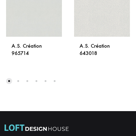
A.S. Création
A.S. Création
965714
643018
DODAJ
DODA
NA
NA
LISTU
LISTU
ŽELJA
ŽELJA