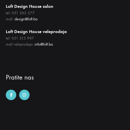
Loft Design House salon
tel: 051 263 277
mail:
design@loft.ba
Loft Design House veleprodaja
tel: 051 213 997
mail veleprodaja:
info@loft.ba
Pratite nas