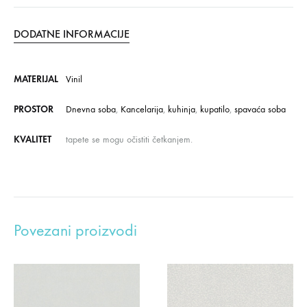
DODATNE INFORMACIJE
MATERIJAL
Vinil
PROSTOR
Dnevna soba
,
Kancelarija
,
kuhinja
,
kupatilo
,
spavaća soba
KVALITET
tapete se mogu očistiti četkanjem.
Povezani proizvodi