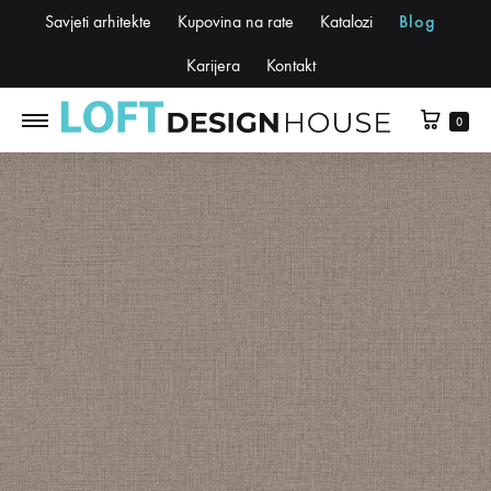
Savjeti arhitekte
Kupovina na rate
Katalozi
Blog
Karijera
Kontakt
0