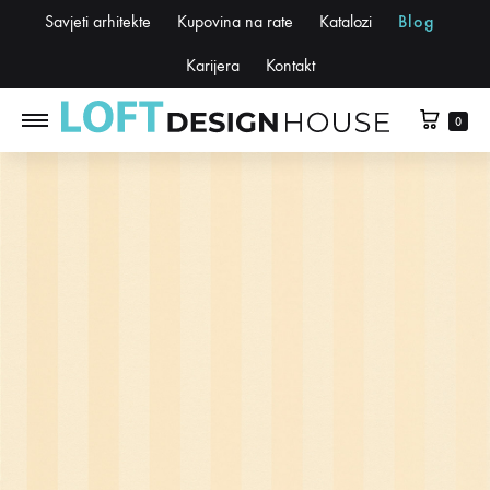
Savjeti arhitekte
Kupovina na rate
Katalozi
Blog
Karijera
Kontakt
0