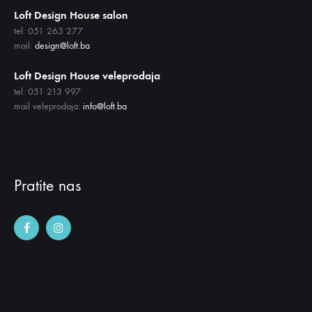
Loft Design House salon
tel: 051 263 277
mail:
design@loft.ba
Loft Design House veleprodaja
tel: 051 213 997
mail veleprodaja:
info@loft.ba
Pratite nas