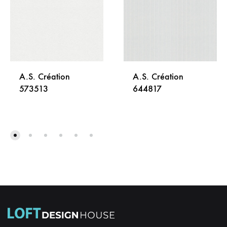
A.S. Création
A.S. Création
573513
644817
DODAJ
DODA
NA
NA
LISTU
LISTU
ŽELJA
ŽELJA