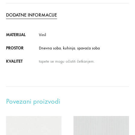
DODATNE INFORMACIJE
MATERIJAL
Vinil
PROSTOR
Dnevna soba
,
kuhinja
,
spavaća soba
KVALITET
tapete se mogu očistiti četkanjem.
Povezani proizvodi