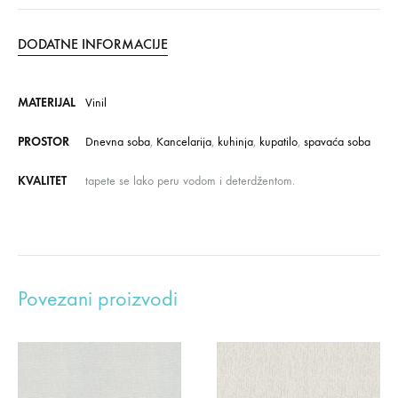
DODATNE INFORMACIJE
MATERIJAL
Vinil
PROSTOR
Dnevna soba
,
Kancelarija
,
kuhinja
,
kupatilo
,
spavaća soba
KVALITET
tapete se lako peru vodom i deterdžentom.
Povezani proizvodi