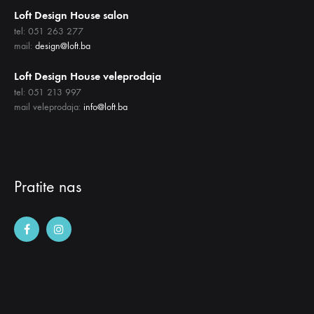
Loft Design House salon
tel: 051 263 277
mail:
design@loft.ba
Loft Design House veleprodaja
tel: 051 213 997
mail veleprodaja:
info@loft.ba
Pratite nas