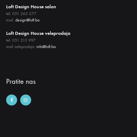
Loft Design House salon
tel: 051 263 277
mail:
design@loft.ba
Loft Design House veleprodaja
tel: 051 213 997
mail veleprodaja:
info@loft.ba
Pratite nas