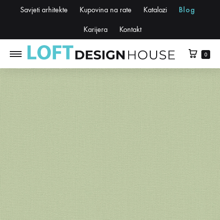
Savjeti arhitekte
Kupovina na rate
Katalozi
Blog
Karijera
Kontakt
0