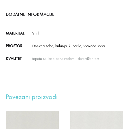
DODATNE INFORMACIJE
MATERIJAL
Vinil
PROSTOR
Dnevna soba
,
kuhinja
,
kupatilo
,
spavaća soba
KVALITET
tapete se lako peru vodom i deterdžentom.
Povezani proizvodi