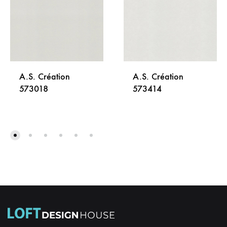
A.S. Création
A.S. Création
573018
573414
DODAJ
DODA
NA
NA
LISTU
LISTU
ŽELJA
ŽELJA