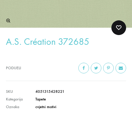
A.S. Création 372685
PODIJELI
SKU
4051315428221
Kategorija
Tapete
Oznaka
cvjetni motivi