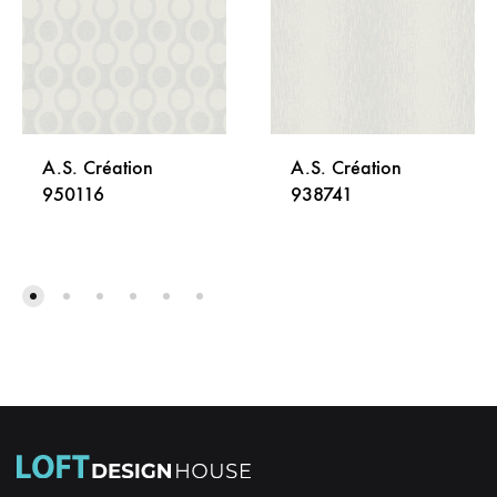
A.S. Création
A.S. Création
950116
938741
DODAJ
DODA
NA
NA
LISTU
LISTU
ŽELJA
ŽELJA