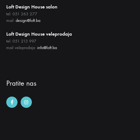
Loft Design House salon
tel: 051 263 277
mail:
design@loft.ba
Loft Design House veleprodaja
tel: 051 213 997
mail veleprodaja:
info@loft.ba
Pratite nas