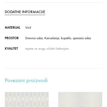
DODATNE INFORMACIJE
MATERIJAL
Vinil
PROSTOR
Dnevna soba
,
Kancelarija
,
kupatilo
,
spavaća soba
KVALITET
tapete se mogu očistiti četkanjem.
Povezani proizvodi