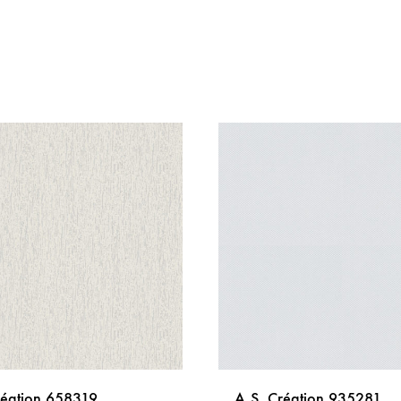
réation 658319
A.S. Création 935281