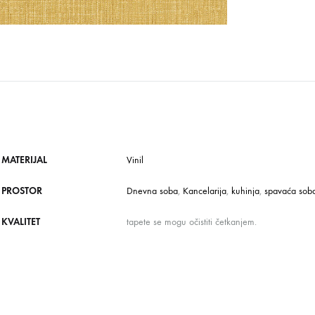
MATERIJAL
Vinil
PROSTOR
Dnevna soba
,
Kancelarija
,
kuhinja
,
spavaća sob
KVALITET
tapete se mogu očistiti četkanjem.