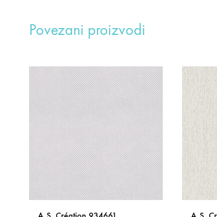
Povezani proizvodi
A.S. Création 934661
A.S. C