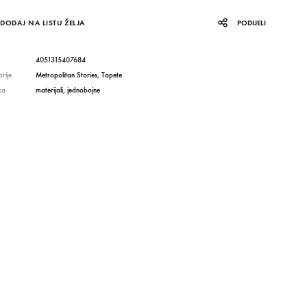
DODAJ NA LISTU ŽELJA
PODIJELI
4051315407684
rije
Metropolitan Stories
,
Tapete
ka
materijali
,
jednobojne