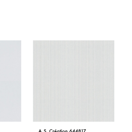
A.S. Création 644817