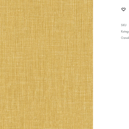
SKU
Katego
Ozna