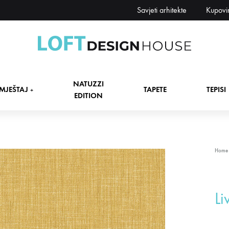
Savjeti arhitekte
Kupovi
Loft
Namještaj,
Design
tapete,
NATUZZI
House
tepisi
MJEŠTAJ
TAPETE
TEPISI
+
EDITION
dekori
i
zavjese,
dekoracije,
+
Home
rasvjeta
+
Li
+
+