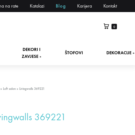
na na rate
Katalozi
Blog
Karijera
Kontakt
0
DEKORI I
ŠTOFOVI
DEKORACIJE
+
ZAVJESE
+
»
Loft salon
»
Livingwalls 369221
vingwalls 369221