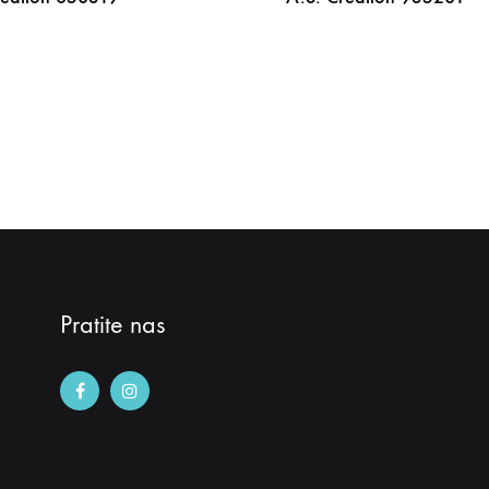
DODAJ
NA
LISTU
ŽELJA
Pratite nas