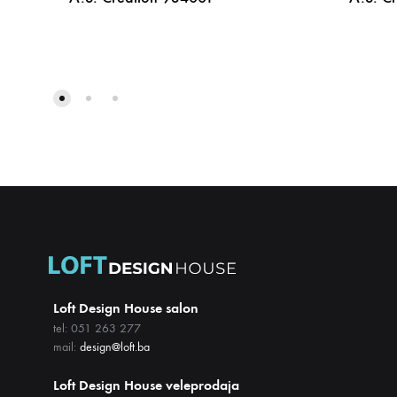
DODAJ
NA
LISTU
ŽELJA
Loft Design House salon
tel: 051 263 277
mail:
design@loft.ba
Loft Design House veleprodaja