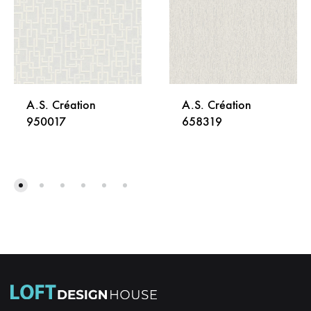
A.S. Création
A.S. Création
950017
658319
DODAJ
DODA
NA
NA
LISTU
LISTU
ŽELJA
ŽELJA