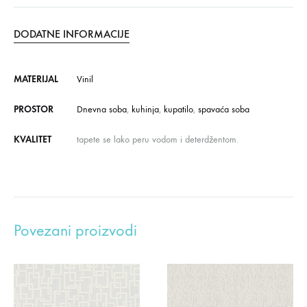
DODATNE INFORMACIJE
MATERIJAL
Vinil
PROSTOR
Dnevna soba
,
kuhinja
,
kupatilo
,
spavaća soba
KVALITET
tapete se lako peru vodom i deterdžentom.
Povezani proizvodi