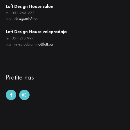
Loft Design House salon
tel: 051 263 277
mail:
design@loft.ba
Loft Design House veleprodaja
tel: 051 213 997
mail veleprodaja:
info@loft.ba
Pratite nas