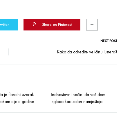
witter
Share on Pinterest
NEXT POST
Kako da odredite veličinu lustera?
o je floralni uzorak
Jednostavni načini da vaš dom
 tokom cijele godine
izgleda kao salon namještaja