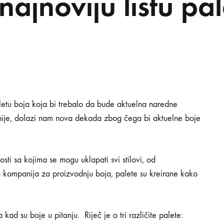
najnoviju listu pa
VOSTI
INSPIRACIJA
PRAKTIČNI SAVJETI
PON
O
VIJU
letu boja koja bi trebalo da bude aktuelna naredne
ije, dolazi nam nova dekada zbog čega bi aktuelne boje
U
sti sa kojima se mogu uklapati svi stilovi, od
h kompanija za proizvodnju boja, palete su kreirane kako
d su boje u pitanju. Riječ je o tri različite palete: