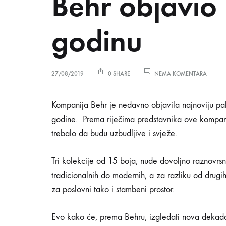
Behr objavio 
NO
godinu
NA
27/08/2019
0 SHARE
NEMA KOMENTARA
BEHR
OBJAVI
NAJNO
Behr
Kompanija Behr je nedavno objavila najnoviju pa
LISTU
godine. Prema riječima predstavnika ove kompan
PALETA
ZA
trebalo da budu uzbudljive i svježe.
objavio
2020
GODIN
Tri kolekcije od 15 boja, nude dovoljno raznovrsno
najnoviju
tradicionalnih do modernih, a za razliku od drugi
za poslovni tako i stambeni prostor.
listu
Evo kako će, prema Behru, izgledati nova dekada ka