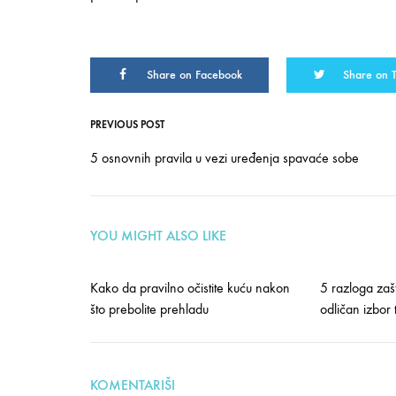
NA
BEHR
OBJAVIO
NAJNOVIJU
Share on Facebook
Share on T
LISTU
PALETA
ZA
2020
PREVIOUS POST
Post
GODINU
5 osnovnih pravila u vezi uređenja spavaće sobe
navigation
YOU MIGHT ALSO LIKE
Kako da pravilno očistite kuću nakon
5 razloga zašt
što prebolite prehladu
odličan izbor
KOMENTARIŠI