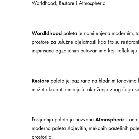
Worldhood, Restore i Atmospheric.
paleta
za
Wordldhood
paleta je namijenjena modernim, to
prostore za uslužne djelatnosti kao što su restorani
inspirisane egzotičnim putovanjima koji reflektuju
2020
godinu
Restore
paleta je bazirana na hladnim tonovima k
možete kreirati umirujuće okruženje zbog čega s
27/08/2019
0
Atmospheric
Posljednja paleta je nazvana
i ona 
SHARE
moderna paleta slojevitih, mekanih pastelinih pale
NEMA
prostorija.
KOMENTARA