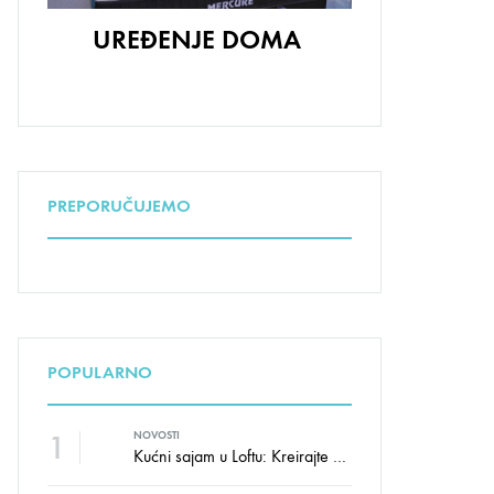
UREĐENJE DOMA
PREPORUČUJEMO
POPULARNO
1
NOVOSTI
Kućni sajam u Loftu: Kreirajte dom sa stilom i udobnošću uz velike uštede!