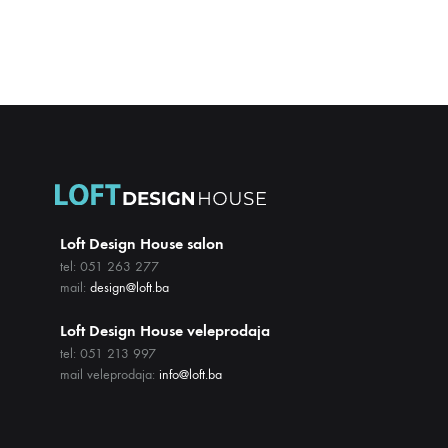
Loft Design House salon
tel: 051 263 277
mail:
design@loft.ba
Loft Design House veleprodaja
tel: 051 213 997
mail veleprodaja:
info@loft.ba