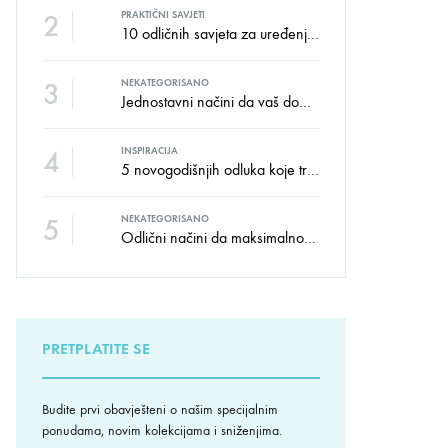
2
PRAKTIČNI SAVJETI
10 odličnih savjeta za uređenje dječije sobe
3
NEKATEGORISANO
Jednostavni načini da vaš dom izgleda kao salon namještaja
4
INSPIRACIJA
5 novogodišnjih odluka koje trebate donijeti u vezi izgleda doma
5
NEKATEGORISANO
Odlični načini da maksimalno iskoristite male prostore
PRETPLATITE SE
Budite prvi obavješteni o našim specijalnim
ponudama, novim kolekcijama i sniženjima.