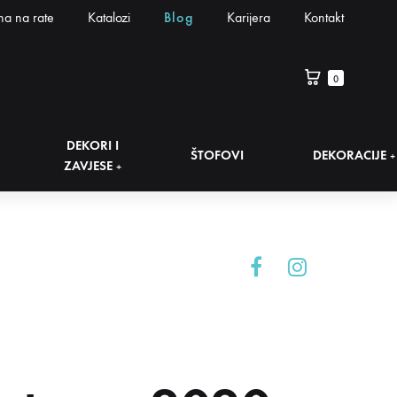
na na rate
Katalozi
Blog
Karijera
Kontakt
0
DEKORI I
ŠTOFOVI
DEKORACIJE
+
ZAVJESE
+
Facebook
Instagram