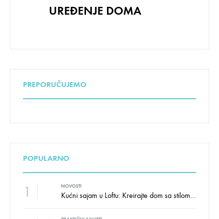
UREĐENJE DOMA
PREPORUČUJEMO
POPULARNO
1
NOVOSTI
Kućni sajam u Loftu: Kreirajte dom sa stilom i udobnošću uz velike uštede!