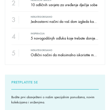
2
PRAKTIČNI SAVJETI
10 odličnih savjeta za uređenje dječije sobe
3
NEKATEGORISANO
Jednostavni načini da vaš dom izgleda kao salon namještaja
4
INSPIRACIJA
5 novogodišnjih odluka koje trebate donijeti u vezi izgleda doma
5
NEKATEGORISANO
Odlični načini da maksimalno iskoristite male prostore
PRETPLATITE SE
Budite prvi obavješteni o našim specijalnim ponudama, novim
kolekcijama i sniženjima.