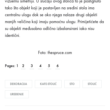
vizuelnu simetriju. U slučaju ovog stolića to je postignuto
08/02/2019
tako što objekt koji je postavljen na sredini stola ima
0
centralnu ulogu dok se oko njega nalaze drugi objekti
SHARE
manjih veličina koji imaju pomoćnu ulogu. Primijetićete da
KOMENTARI
su objekti međusobno odlično izbalansirani iako nisu
ISKLJUČENI
ZA
identični.
MALA
UMJETNOST
UREĐENJA
STOLIĆA
Foto: thespruce.com
U
DNEVNOJ
SOBI
Pages:
1
2
3
4
5
6
DEKORACIJA
KAFE-STOLIĆ
STO
STOLIĆ
UREĐENJE