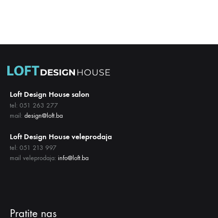
Loft Design House salon
tel: 051 263 277
mail:
design@loft.ba
Loft Design House veleprodaja
tel: 051 213 997
mail veleprodaja:
info@loft.ba
Pratite nas