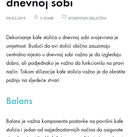
dnevnoj sobi
ZA
08/02/2019
0 SHARE
KOMENTARI ISKLJUČENI
MALA
UMJETNOST
Mala
UREĐENJA
Dekorisanje kafe stolića u dnevnoj sobi svojevrsna je
STOLIĆA
umjetnost. Budući da ovi stolići obično zauzimaju
U
umjetnost
DNEVNOJ
centralno mjesto u dnevnoj sobi važno je da izgledaju
SOBI
dobro, ali podjednako je važno da funkcionišu na pravi
uređenja
način. Tokom stilizacije kafe stolića važno je da obratite
stolića
pažnju na sljedeće stvari:
u
Balans
dnevnoj
sobi
Balans je važna komponenta postavke na površini kafe
stolića i jedan od najjednostavnijih načina da osigurate