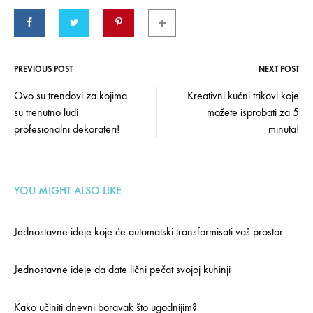
PREVIOUS POST
NEXT POST
Post
Ovo su trendovi za kojima
Kreativni kućni trikovi koje
su trenutno ludi
možete isprobati za 5
navigation
profesionalni dekorateri!
minuta!
YOU MIGHT ALSO LIKE
Jednostavne ideje koje će automatski transformisati vaš prostor
Jednostavne ideje da date lični pečat svojoj kuhinji
Kako učiniti dnevni boravak što ugodnijim?