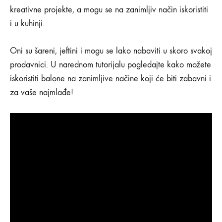
ZABAVNE
kreativne projekte, a mogu se na zanimljiv način iskoristiti
DJEČIJE
i u kuhinji.
IGRE
SA
BALONIMA
Oni su šareni, jeftini i mogu se lako nabaviti u skoro svakoj
prodavnici. U narednom tutorijalu pogledajte kako možete
iskoristiti balone na zanimljive načine koji će biti zabavni i
za vaše najmlađe!