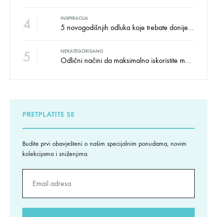
4
INSPIRACIJA
5 novogodišnjih odluka koje trebate donijeti u vezi izgleda doma
5
NEKATEGORISANO
Odlični načini da maksimalno iskoristite male prostore
PRETPLATITE SE
Budite prvi obavješteni o našim specijalnim ponudama, novim
kolekcijama i sniženjima.