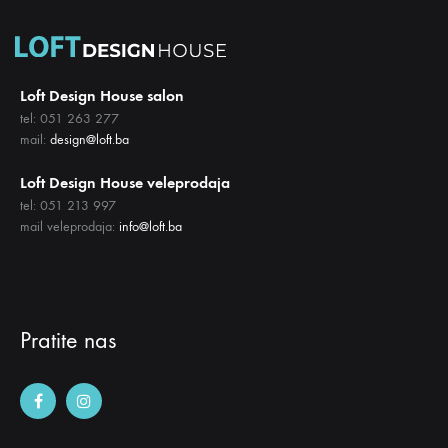
Loft Design House salon
tel: 051 263 277
mail:
design@loft.ba
Loft Design House veleprodaja
tel: 051 213 997
mail veleprodaja:
info@loft.ba
Pratite nas