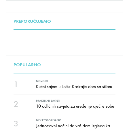
PREPORUČUJEMO
POPULARNO
1
NOVOSTI
Kućni sajam u Loftu: Kreirajte dom sa stilom i udobnošću uz velike uštede!
2
PRAKTIČNI SAVJETI
10 odličnih savjeta za uređenje dječije sobe
3
NEKATEGORISANO
Jednostavni načini da vaš dom izgleda kao salon namještaja