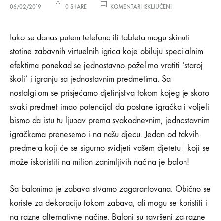
ZA
06/02/2019
0 SHARE
KOMENTARI ISKLJUČENI
ZABAVNE
DJEČIJE
Zabavne
IGRE
Iako se danas putem telefona ili tableta mogu skinuti
SA
stotine zabavnih virtuelnih igrica koje obiluju specijalnim
BALONIMA
dječije
efektima ponekad se jednostavno poželimo vratiti ‘staroj
školi’ i igranju sa jednostavnim predmetima. Sa
igre
nostalgijom se prisjećamo djetinjstva tokom kojeg je skoro
sa
svaki predmet imao potencijal da postane igračka i voljeli
bismo da istu tu ljubav prema svakodnevnim, jednostavnim
balonima
igračkama prenesemo i na našu djecu. Jedan od takvih
predmeta koji će se sigurno svidjeti vašem djetetu i koji se
06/02/2019
može iskoristiti na milion zanimljivih načina je balon!
0
SHARE
Sa balonima je zabava stvarno zagarantovana. Obično se
koriste za dekoraciju tokom zabava, ali mogu se koristiti i
KOMENTARI
ISKLJUČENI
na razne alternativne načine. Baloni su savršeni za razne
ZA