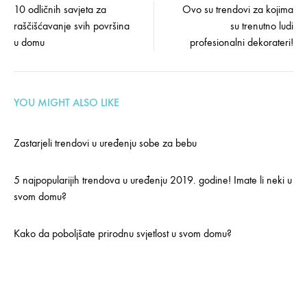
Post
10 odličnih savjeta za
Ovo su trendovi za kojima
raščišćavanje svih površina
su trenutno ludi
navigation
u domu
profesionalni dekorateri!
YOU MIGHT ALSO LIKE
Zastarjeli trendovi u uređenju sobe za bebu
5 najpopularijih trendova u uređenju 2019. godine! Imate li neki u
svom domu?
Kako da poboljšate prirodnu svjetlost u svom domu?