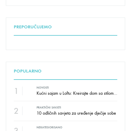
PREPORUČUJEMO
POPULARNO
1
NOVOSTI
Kućni sajam u Loftu: Kreirajte dom sa stilom i udobnošću uz velike uštede!
2
PRAKTIČNI SAVJETI
10 odličnih savjeta za uređenje dječije sobe
3
NEKATEGORISANO