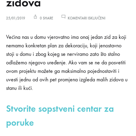
zidova
ZA
25/01/2019
0 SHARE
KOMENTARI ISKLJUČENI
ODLIČNI
NAČINI
Odlični
ZA
Većina nas u domu vjerovatno ima onaj jedan zid za koji
DEKORACIJU
nemamo konkretan plan za dekoraciju, koji jenostavno
MALIH
načini
ZIDOVA
stoji u domu i zbog kojeg se nerviramo zato što stalno
odlažemo njegovo uređenje. Ako vam se ne da posvetiti
za
ovom projektu možete ga maksimalno pojednostaviti i
dekoraciju
uvesti jednu od ovih pet promjena izgleda malih zidova u
stanu ili kući.
malih
zidova
Stvorite sopstveni centar za
poruke
25/01/2019