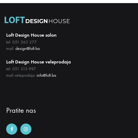
Loft Design House salon
tel: 051 263 277
mail:
design@loft.ba
Loft Design House veleprodaja
tel: 051 213 997
mail veleprodaja:
info@loft.ba
Pratite nas