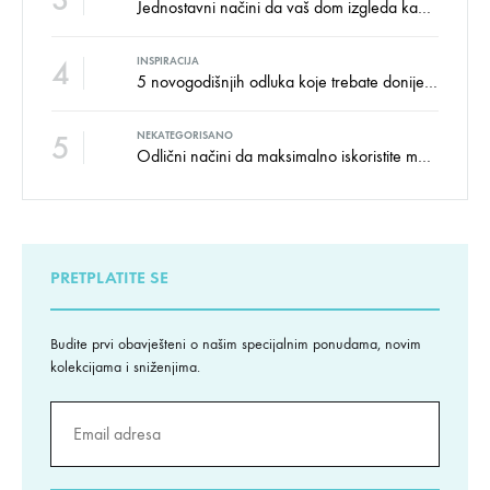
Jednostavni načini da vaš dom izgleda kao salon namještaja
4
INSPIRACIJA
5 novogodišnjih odluka koje trebate donijeti u vezi izgleda doma
5
NEKATEGORISANO
Odlični načini da maksimalno iskoristite male prostore
PRETPLATITE SE
Budite prvi obavješteni o našim specijalnim ponudama, novim
kolekcijama i sniženjima.