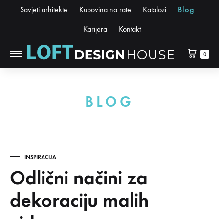
Savjeti arhitekte
Kupovina na rate
Katalozi
Blog
Karijera
Kontakt
0
BLOG
INSPIRACIJA
Odlični načini za
dekoraciju malih