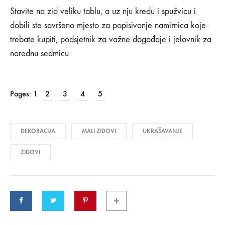
0
SHARE
Stavite na zid veliku tablu, a uz nju kredu i spužvicu i
dobili ste savršeno mjesto za popisivanje namirnica koje
KOMENTARI
ISKLJUČENI
trebate kupiti, podsjetnik za važne događaje i jelovnik za
ZA
narednu sedmicu.
ODLIČNI
NAČINI
ZA
DEKORACIJU
MALIH
Pages:
1
2
3
4
5
ZIDOVA
DEKORACIJA
MALI ZIDOVI
UKRAŠAVANJE
ZIDOVI