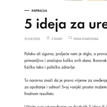
INSPIRACIJA
5 ideja za ur
NA
29/04/2020
0 SHARE
NEMA KOMENTARA
5
IDEJA
ZA
5
Polako ali sigurno, proljeće nam je stiglo, a prov
UREĐE
primamljivo i značajno koliko ovih dana. Boravak
VRTOV
fizičko tako i psihičko zdravlje.
ideja
To naravno znači da je pravo vrijeme za uređenje
za
za opuštanje i odmor! Svoj vanjski prostor možete
finalnom rezultatu.
Učinite svoj vrt predivnim uz sljedećih 5 ideja ili