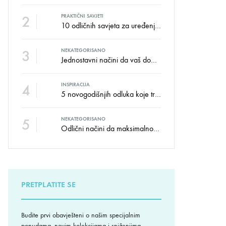
2
PRAKTIČNI SAVJETI
10 odličnih savjeta za uređenje dječije sobe
3
NEKATEGORISANO
Jednostavni načini da vaš dom izgleda kao salon namještaja
4
INSPIRACIJA
5 novogodišnjih odluka koje trebate donijeti u vezi izgleda doma
5
NEKATEGORISANO
Odlični načini da maksimalno iskoristite male prostore
PRETPLATITE SE
Budite prvi obavješteni o našim specijalnim
ponudama, novim kolekcijama i sniženjima.