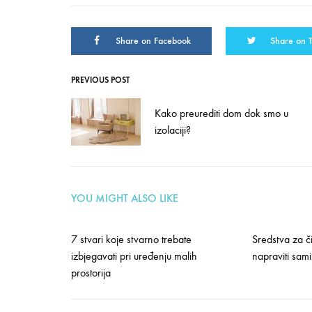
Share on Facebook
Share on T
PREVIOUS POST
Post
Kako preurediti dom dok smo u
navigation
izolaciji?
YOU MIGHT ALSO LIKE
7 stvari koje stvarno trebate
Sredstva za č
izbjegavati pri uređenju malih
napraviti sami
prostorija