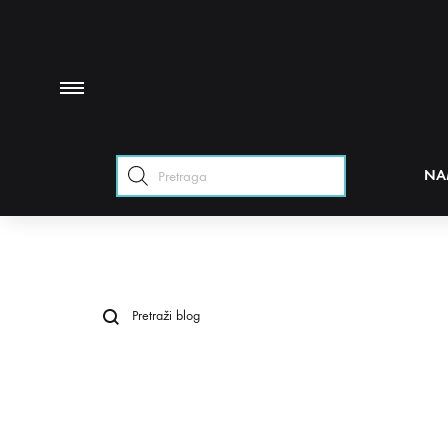
Products
NA
search