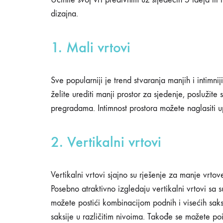
uređenje
dizajna.
vrtova
1. Mali vrtovi
29/04/2020
Sve popularniji je trend stvaranja manjih i intimni
0
želite urediti manji prostor za sjedenje, poslužit
SHARE
pregradama. Intimnost prostora možete naglasiti upot
NEMA
KOMENTARA
NA
2. Vertikalni vrtovi
5
IDEJA
ZA
UREĐENJE
Vertikalni vrtovi sjajno su rješenje za manje vrto
VRTOVA
Posebno atraktivno izgledaju vertikalni vrtovi sa suk
možete postići kombinacijom podnih i visećih saks
saksije u različitim nivoima. Takođe se možete poi