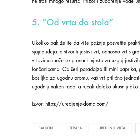
ne troši mnogo resursa. Prizor i žuborenje vode umir
5. “Od vrta do stola”
Ukoliko pak želite da više pažnje posvetite prakti
sjajna ideja je stvoriti jestivi vrt, odnosno vrt s
vrtovima može se pronaći mjesto za uzgoj jestivih
lončanicama. Od šeri paradajza ili mini paprika, 
bosiljka za ugodnu aromu, vaš vrt prilično jednos
ugodniji nakon rada, a ručak daleko ukusniji ako z
Izvor:
https://uredjenje-doma.com/
BALKON
TERASA
UREĐENJE VRTA