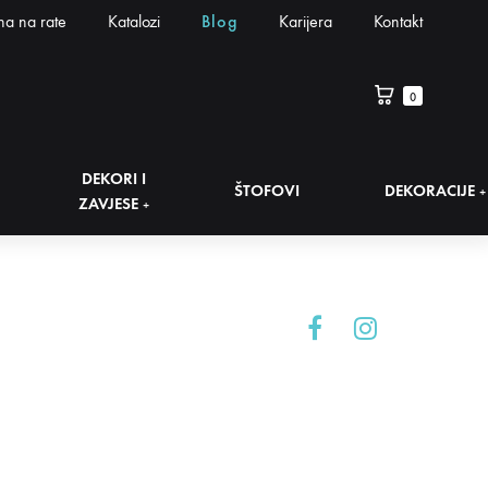
na na rate
Katalozi
Blog
Karijera
Kontakt
0
DEKORI I
ŠTOFOVI
DEKORACIJE
+
ZAVJESE
+
Facebook
Instagram