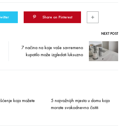
witter
Share on Pinterest
NEXT POST
7 načina na koje vaše savremeno
kupatilo može izgledati luksuzno
išćenje koja možete
5 najvažnijih mjesta u domu koja
morate svakodnevno čistiti