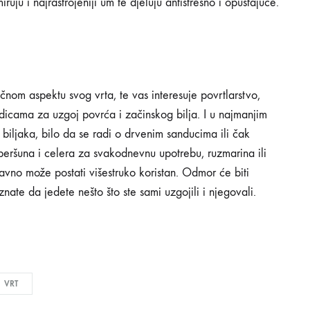
uju i najrastrojeniji um te djeluju antistresno i opuštajuće.
čnom aspektu svog vrta, te vas interesuje povrtlarstvo,
 gredicama za uzgoj povrća i začinskog bilja. I u najmanjim
 biljaka, bilo da se radi o drvenim sanducima ili čak
peršuna i celera za svakodnevnu upotrebu, ruzmarina ili
tavno može postati višestruko koristan. Odmor će biti
nate da jedete nešto što ste sami uzgojili i njegovali.
VRT