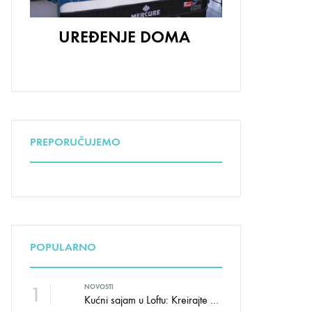
UREĐENJE DOMA
PREPORUČUJEMO
POPULARNO
1
NOVOSTI
Kućni sajam u Loftu: Kreirajte dom sa stilom i udobnošću uz velike uštede!