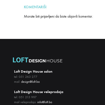
KOMENTARIŠI
Morate biti
prijavljeni
da biste objavili komentar.
Loft Design House salon
tel: 051 263 277
mail:
design@loft.ba
Loft Design House veleprodaja
tel: 051 213 997
mail veleprodaja:
info@loft.ba