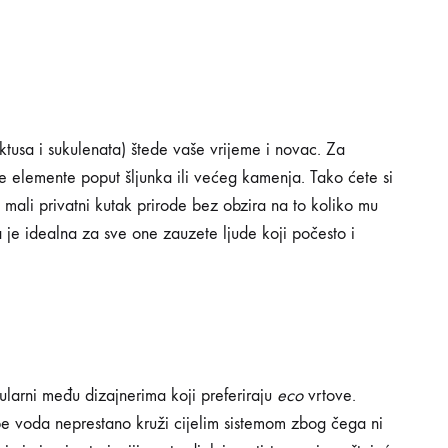
ktusa i sukulenata) štede vaše vrijeme i novac. Za
e elemente poput šljunka ili većeg kamenja. Tako ćete si
 mali privatni kutak prirode bez obzira na to koliko mu
je idealna za sve one zauzete ljude koji počesto i
pularni među dizajnerima koji preferiraju
eco
vrtove.
e voda neprestano kruži cijelim sistemom zbog čega ni