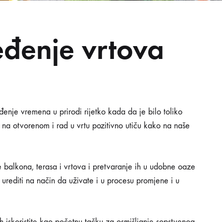
eđenje vrtova
ođenje vremena u prirodi rijetko kada da je bilo toliko
NJE
 na otvorenom i rad u vrtu pozitivno utiču kako na naše
A
 balkona, terasa i vrtova i pretvaranje ih u udobne oaze
 urediti na način da uživate i u procesu promjene i u
 ih iskoristite kao početnu tačku za osmišljanje sopstvenog