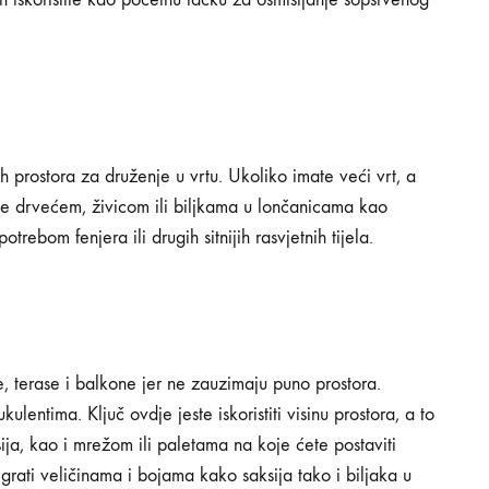
jih prostora za druženje u vrtu. Ukoliko imate veći vrt, a
e se drvećem, živicom ili biljkama u lončanicama kao
rebom fenjera ili drugih sitnijih rasvjetnih tijela.
ve, terase i balkone jer ne zauzimaju puno prostora.
ulentima. Ključ ovdje jeste iskoristiti visinu prostora, a to
ija, kao i mrežom ili paletama na koje ćete postaviti
grati veličinama i bojama kako saksija tako i biljaka u