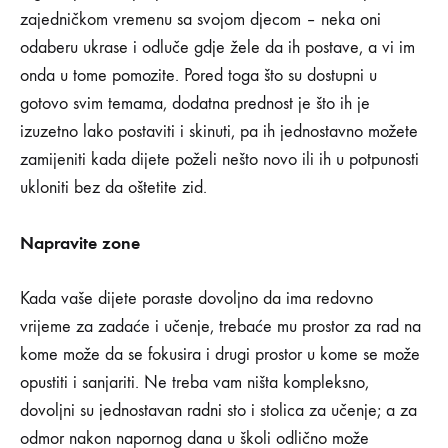
NEMA
zajedničkom vremenu sa svojom djecom – neka oni
KOMENTARA
NA
odaberu ukrase i odluče gdje žele da ih postave, a vi im
10
onda u tome pomozite. Pored toga što su dostupni u
SAVJETA
ZA
gotovo svim temama, dodatna prednost je što ih je
UREĐIVANJE
izuzetno lako postaviti i skinuti, pa ih jednostavno možete
DJEČIJE
SOBE
zamijeniti kada dijete poželi nešto novo ili ih u potpunosti
ukloniti bez da oštetite zid.
Napravite zone
Kada vaše dijete poraste dovoljno da ima redovno
vrijeme za zadaće i učenje, trebaće mu prostor za rad na
kome može da se fokusira i drugi prostor u kome se može
opustiti i sanjariti. Ne treba vam ništa kompleksno,
dovoljni su jednostavan radni sto i stolica za učenje; a za
odmor nakon napornog dana u školi odlično može