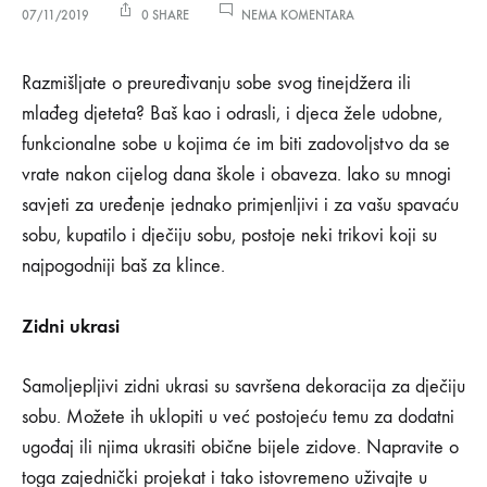
NA
07/11/2019
0 SHARE
NEMA KOMENTARA
10
SAVJETA
10
ZA
Razmišljate o preuređivanju sobe svog tinejdžera ili
UREĐIVANJE
mlađeg djeteta? Baš kao i odrasli, i djeca žele udobne,
DJEČIJE
savjeta
SOBE
funkcionalne sobe u kojima će im biti zadovoljstvo da se
vrate nakon cijelog dana škole i obaveza. Iako su mnogi
za
savjeti za uređenje jednako primjenljivi i za vašu spavaću
uređivanje
sobu, kupatilo i dječiju sobu, postoje neki trikovi koji su
najpogodniji baš za klince.
dječije
Zidni ukrasi
sobe
Samoljepljivi zidni ukrasi su savršena dekoracija za dječiju
07/11/2019
sobu. Možete ih uklopiti u već postojeću temu za dodatni
0
ugođaj ili njima ukrasiti obične bijele zidove. Napravite o
SHARE
toga zajednički projekat i tako istovremeno uživajte u