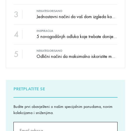
3
NEKATEGORISANO
Jednostavni načini da vaš dom izgleda kao salon namještaja
4
INSPIRACIJA
5 novogodišnjih odluka koje trebate donijeti u vezi izgleda doma
5
NEKATEGORISANO
Odlični načini da maksimalno iskoristite male prostore
PRETPLATITE SE
Budite prvi obavješteni o našim specijalnim ponudama, novim
kolekcijama i sniženjima.