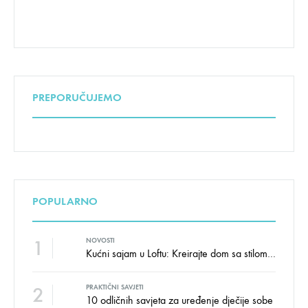
PREPORUČUJEMO
POPULARNO
1
NOVOSTI
Kućni sajam u Loftu: Kreirajte dom sa stilom i udobnošću uz velike uštede!
2
PRAKTIČNI SAVJETI
10 odličnih savjeta za uređenje dječije sobe