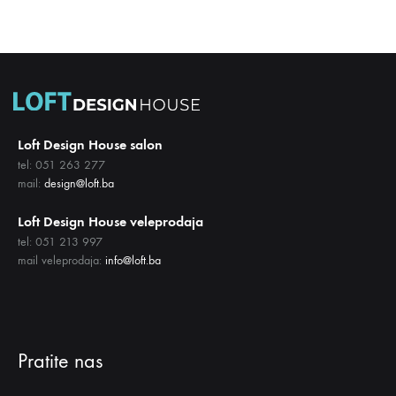
Loft Design House salon
tel: 051 263 277
mail:
design@loft.ba
Loft Design House veleprodaja
tel: 051 213 997
mail veleprodaja:
info@loft.ba
Pratite nas