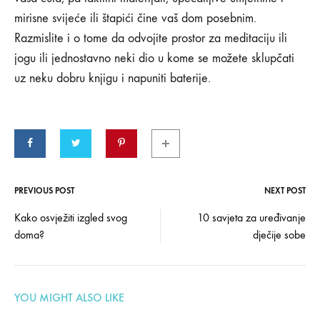
mirisne svijeće ili štapići čine vaš dom posebnim.
Razmislite i o tome da odvojite prostor za meditaciju ili
jogu ili jednostavno neki dio u kome se možete sklupčati
uz neku dobru knjigu i napuniti baterije.
PREVIOUS POST
NEXT POST
Post
Kako osvježiti izgled svog
10 savjeta za uređivanje
doma?
dječije sobe
navigation
YOU MIGHT ALSO LIKE