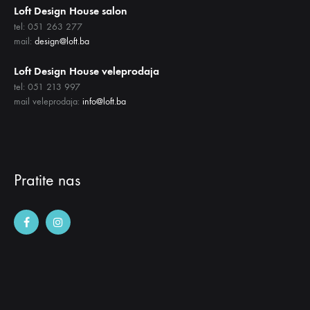
Loft Design House salon
tel: 051 263 277
mail:
design@loft.ba
Loft Design House veleprodaja
tel: 051 213 997
mail veleprodaja:
info@loft.ba
Pratite nas