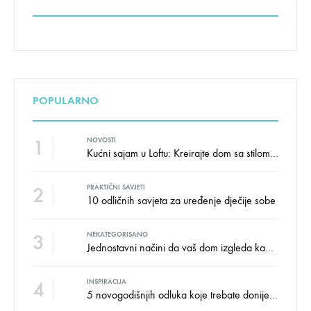
POPULARNO
1
NOVOSTI
Kućni sajam u Loftu: Kreirajte dom sa stilom i udobnošću uz velike uštede!
2
PRAKTIČNI SAVJETI
10 odličnih savjeta za uređenje dječije sobe
3
NEKATEGORISANO
Jednostavni načini da vaš dom izgleda kao salon namještaja
4
INSPIRACIJA
5 novogodišnjih odluka koje trebate donijeti u vezi izgleda doma