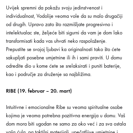
Uvijek spremni da pokažu svoju jedinstvenost i
individualnost, Vodolije veoma vole da su malo drugačiji
od drugih. Upravo zato što razmišljate progresivno i
intelektualac ste, željeće biti sigurni da vam je dom lako
transformisati kada vas uhvati neko raspoloženje.
Prepustite se svojoj ljubavi ka originalnosti tako što ćete
sakupljati posebne umjetnine ili ih i sami praviti. U domu
odredite dio u kome ćete se srelaksirati i puniti baterije,
kao i područje za druženje sa najbližima.
RIBE (19. februar – 20. mart)
Intuitivne i emocionalne Ribe su veoma spiritualne osobe
kojima je veoma potrebna pozitivna energija u domu. Vaš
dom mora biti ugodan ne samo za oko već i za sva ostala
vaša ćula, pa taktilni materijali, upečatljive umjetnine i