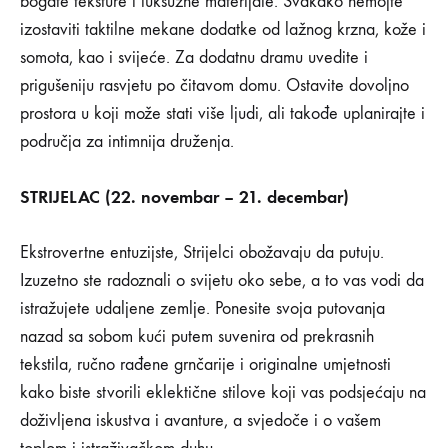
bogate teksture i luksuzne materijale. Svakako nemojte
izostaviti taktilne mekane dodatke od lažnog krzna, kože i
somota, kao i svijeće. Za dodatnu dramu uvedite i
prigušeniju rasvjetu po čitavom domu. Ostavite dovoljno
prostora u koji može stati više ljudi, ali takođe uplanirajte i
područja za intimnija druženja.
STRIJELAC (22. novembar – 21. decembar)
Ekstrovertne entuzijste, Strijelci obožavaju da putuju.
Izuzetno ste radoznali o svijetu oko sebe, a to vas vodi da
istražujete udaljene zemlje. Ponesite svoja putovanja
nazad sa sobom kući putem suvenira od prekrasnih
tekstila, ručno rađene grnčarije i originalne umjetnosti
kako biste stvorili eklektične stilove koji vas podsjećaju na
doživljena iskustva i avanture, a svjedoče i o vašem