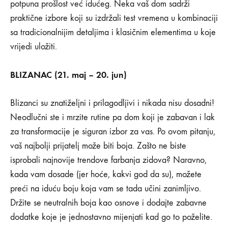
potpuna prošlost već idućeg. Neka vaš dom sadrži
praktične izbore koji su izdržali test vremena u kombinaciji
sa tradicionalnijim detaljima i klasičnim elementima u koje
vrijedi uložiti.
BLIZANAC (21. maj – 20. jun)
Blizanci su znatiželjni i prilagodljivi i nikada nisu dosadni!
Neodlučni ste i mrzite rutine pa dom koji je zabavan i lak
za transformacije je siguran izbor za vas. Po ovom pitanju,
vaš najbolji prijatelj može biti boja. Zašto ne biste
isprobali najnovije trendove farbanja zidova? Naravno,
kada vam dosade (jer hoće, kakvi god da su), možete
preći na iduću boju koja vam se tada učini zanimljivo.
Držite se neutralnih boja kao osnove i dodajte zabavne
dodatke koje je jednostavno mijenjati kad go to poželite.