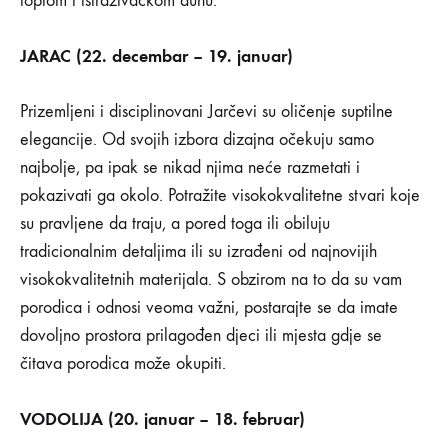
toplom i istraživačkom duhu.
JARAC (22. decembar – 19. januar)
Prizemljeni i disciplinovani Jarčevi su oličenje suptilne
elegancije. Od svojih izbora dizajna očekuju samo
najbolje, pa ipak se nikad njima neće razmetati i
pokazivati ga okolo. Potražite visokokvalitetne stvari koje
su pravljene da traju, a pored toga ili obiluju
tradicionalnim detaljima ili su izrađeni od najnovijih
visokokvalitetnih materijala. S obzirom na to da su vam
porodica i odnosi veoma važni, postarajte se da imate
dovoljno prostora prilagođen djeci ili mjesta gdje se
čitava porodica može okupiti.
VODOLIJA (20. januar – 18. februar)