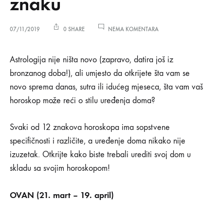
znaku
NA
07/11/2019
0 SHARE
NEMA KOMENTARA
UREDITE
DOM
Uredite
PREMA
Astrologija nije ništa novo (zapravo, datira još iz
SVOM
bronzanog doba!), ali umjesto da otkrijete šta vam se
HOROSKOPSKOM
dom
ZNAKU
novo sprema danas, sutra ili idućeg mjeseca, šta vam vaš
horoskop može reći o stilu uređenja doma?
prema
svom
Svaki od 12 znakova horoskopa ima sopstvene
specifičnosti i različite, a uređenje doma nikako nije
horoskopskom
izuzetak. Otkrijte kako biste trebali urediti svoj dom u
skladu sa svojim horoskopom!
znaku
OVAN (21. mart – 19. april)
07/11/2019