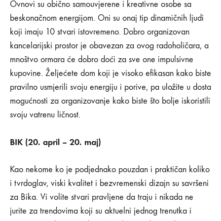
0
Ovnovi su obično samouvjerene i kreativne osobe sa
SHARE
beskonačnom energijom. Oni su onaj tip dinamičnih ljudi
NEMA
koji imaju 10 stvari istovremeno. Dobro organizovan
KOMENTARA
kancelarijski prostor je obavezan za ovog radoholičara, a
NA
UREDITE
mnoštvo ormara će dobro doći za sve one impulsivne
DOM
PREMA
kupovine. Željećete dom koji je visoko efikasan kako biste
SVOM
pravilno usmjerili svoju energiju i porive, pa uložite u dosta
HOROSKOPSKOM
ZNAKU
mogućnosti za organizovanje kako biste što bolje iskoristili
svoju vatrenu ličnost.
BIK (20. april – 20. maj)
Kao nekome ko je podjednako pouzdan i praktičan koliko
i tvrdoglav, viski kvalitet i bezvremenski dizajn su savršeni
za Bika. Vi volite stvari pravljene da traju i nikada ne
jurite za trendovima koji su aktuelni jednog trenutka i