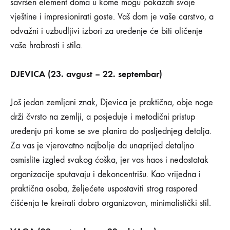
savršen element doma u kome mogu pokazati svoje
vještine i impresionirati goste. Vaš dom je vaše carstvo, a
odvažni i uzbudljivi izbori za uređenje će biti oličenje
vaše hrabrosti i stila.
DJEVICA (23. avgust – 22. septembar)
Još jedan zemljani znak, Djevica je praktična, obje noge
drži čvrsto na zemlji, a posjeduje i metodični pristup
uređenju pri kome se sve planira do posljednjeg detalja.
Za vas je vjerovatno najbolje da unaprijed detaljno
osmislite izgled svakog ćoška, jer vas haos i nedostatak
organizacije sputavaju i dekoncentrišu. Kao vrijedna i
praktična osoba, željećete uspostaviti strog raspored
čišćenja te kreirati dobro organizovan, minimalistički stil.