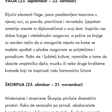
VAGA (23. septembar – 22. oktobar)
Ključni elementi Vage, jasno predstavljeni tasovima u
njenoj ruci, su pravda, pravičnost i ravnoteža. Ljepotom
simetrije unesite tu diplomatičnost u svoj dom. Inspirišu vas
dobre knjige i intelektualni razgovori, a police za knjige
su savršen način da si omogućite mjesto na kome se
možete upuštati u plodne razgovore sa prijateljima i
porodicom. Pošto ste i ljubitelj kulture, razmislite o tome da
ubacite umjetnička djela, muziku ili neke druge kvalitetne
komade koji će inspirisati vašu harmoničnu ličnost.
ŠKORPIJA (23. oktobar – 21. novembar)
Misteriozne i strastvene Škorpije privlače dramatični
prostori. Kako ste senzualni po prirodi, obožavaćete