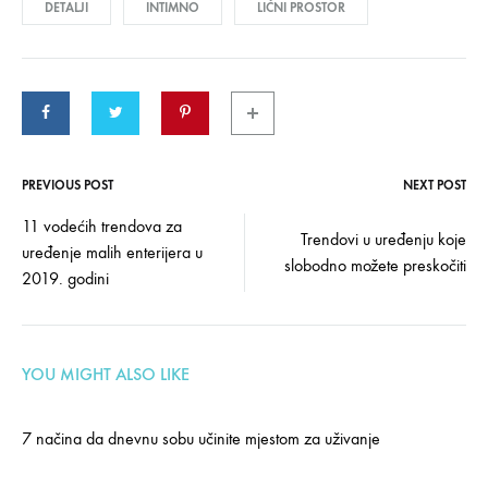
DETALJI
INTIMNO
LIČNI PROSTOR
PREVIOUS POST
NEXT POST
Post
11 vodećih trendova za
Trendovi u uređenju koje
uređenje malih enterijera u
navigation
slobodno možete preskočiti
2019. godini
YOU MIGHT ALSO LIKE
7 načina da dnevnu sobu učinite mjestom za uživanje