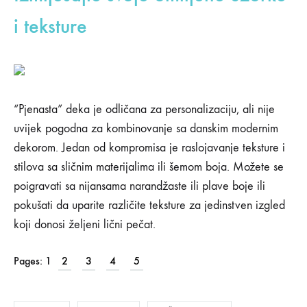
06/01/2019
i teksture
0
SHARE
KOMENTARI
ISKLJUČENI
ZA
5
“Pjenasta” deka je odličana za personalizaciju, ali nije
NAČINA
uvijek pogodna za kombinovanje sa danskim modernim
DA
LIČNI
dekorom. Jedan od kompromisa je raslojavanje teksture i
PROSTOR
stilova sa sličnim materijalima ili šemom boja. Možete se
UČINITE
ORIGINALNIM
poigravati sa nijansama narandžaste ili plave boje ili
pokušati da uparite različite teksture za jedinstven izgled
koji donosi željeni lični pečat.
Pages:
1
2
3
4
5