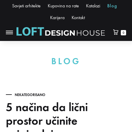
Savjeti arhitekte
Kupovina na rate
Katalozi
Blog
Karijera
Kontakt
0
BLOG
NEKATEGORISANO
5 načina da lični
prostor učinite