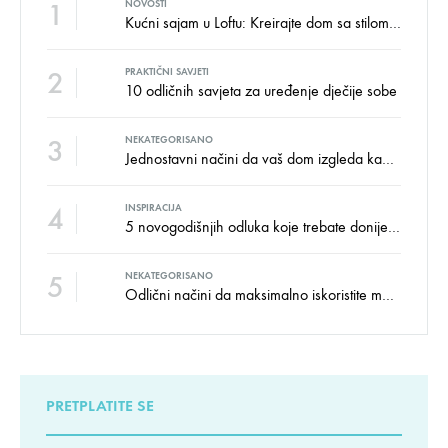
1
NOVOSTI
Kućni sajam u Loftu: Kreirajte dom sa stilom i udobnošću uz velike uštede!
2
PRAKTIČNI SAVJETI
10 odličnih savjeta za uređenje dječije sobe
3
NEKATEGORISANO
Jednostavni načini da vaš dom izgleda kao salon namještaja
4
INSPIRACIJA
5 novogodišnjih odluka koje trebate donijeti u vezi izgleda doma
5
NEKATEGORISANO
Odlični načini da maksimalno iskoristite male prostore
PRETPLATITE SE