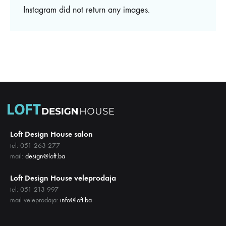
Instagram did not return any images.
Loft Design House salon
tel: 051 263 277
mail:
design@loft.ba
Loft Design House veleprodaja
tel: 051 213 997
mail veleprodaja:
info@loft.ba