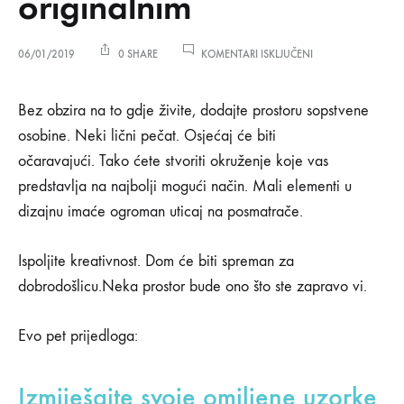
originalnim
ZA
06/01/2019
0 SHARE
KOMENTARI ISKLJUČENI
5
NAČINA
5
DA
Bez obzira na to gdje živite, dodajte prostoru sopstvene
LIČNI
osobine. Neki lični pečat. Osjećaj će biti
PROSTOR
načina
UČINITE
očaravajući. Tako ćete stvoriti okruženje koje vas
ORIGINALNIM
predstavlja na najbolji mogući način. Mali elementi u
da
dizajnu imaće ogroman uticaj na posmatrače.
lični
Ispoljite kreativnost. Dom će biti spreman za
prostor
dobrodošlicu.Neka prostor bude ono što ste zapravo vi.
učinite
Evo pet prijedloga:
originalnim
Izmiješajte svoje omiljene uzorke