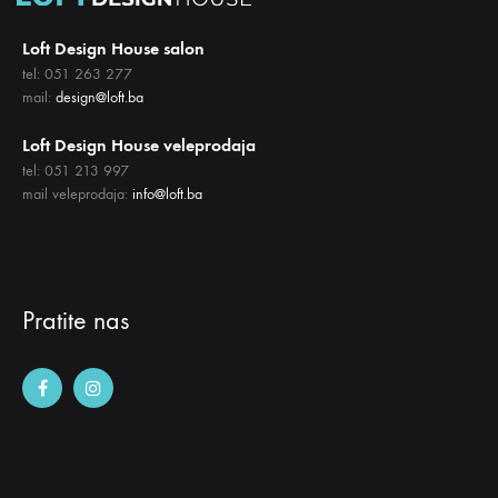
Loft Design House salon
tel: 051 263 277
mail:
design@loft.ba
Loft Design House veleprodaja
tel: 051 213 997
mail veleprodaja:
info@loft.ba
Pratite nas