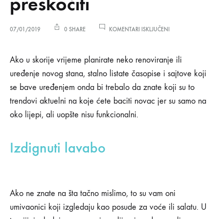
preskočiti
ZA
07/01/2019
0 SHARE
KOMENTARI ISKLJUČENI
TRENDOVI
U
Trendovi
UREĐENJU
Ako u skorije vrijeme planirate neko renoviranje ili
KOJE
uređenje novog stana, stalno listate časopise i sajtove koji
SLOBODNO
u
MOŽETE
se bave uređenjem onda bi trebalo da znate koji su to
PRESKOČITI
trendovi aktuelni na koje ćete baciti novac jer su samo na
uređenju
oko lijepi, ali uopšte nisu funkcionalni.
koje
Izdignuti lavabo
slobodno
možete
preskočiti
Ako ne znate na šta tačno mislimo, to su vam oni
umivaonici koji izgledaju kao posude za voće ili salatu. U