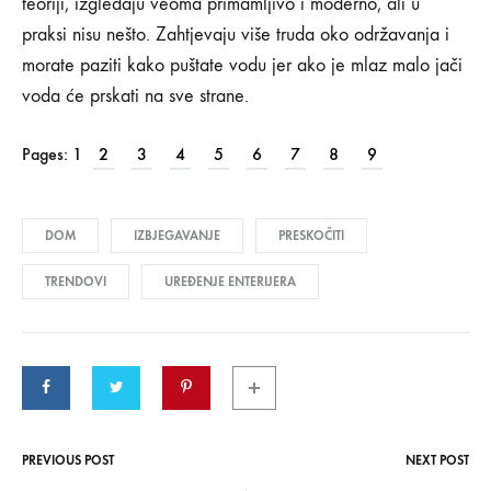
teoriji, izgledaju veoma primamljivo i moderno, ali u
07/01/2019
praksi nisu nešto. Zahtjevaju više truda oko održavanja i
0
morate paziti kako puštate vodu jer ako je mlaz malo jači
SHARE
voda će prskati na sve strane.
KOMENTARI
ISKLJUČENI
ZA
Pages:
1
2
3
4
5
6
7
8
9
TRENDOVI
U
UREĐENJU
KOJE
DOM
IZBJEGAVANJE
PRESKOČITI
SLOBODNO
MOŽETE
TRENDOVI
UREĐENJE ENTERIJERA
PRESKOČITI
PREVIOUS POST
NEXT POST
Post