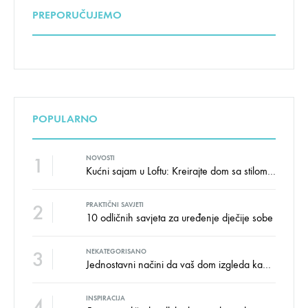
PREPORUČUJEMO
POPULARNO
1
NOVOSTI
Kućni sajam u Loftu: Kreirajte dom sa stilom i udobnošću uz velike uštede!
2
PRAKTIČNI SAVJETI
10 odličnih savjeta za uređenje dječije sobe
3
NEKATEGORISANO
Jednostavni načini da vaš dom izgleda kao salon namještaja
4
INSPIRACIJA