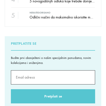
5 novogodišnjih odluka koje trebate donijeti u vezi izgleda doma
5
NEKATEGORISANO
Odlični načini da maksimalno iskoristite male prostore
PRETPLATITE SE
Budite prvi obavješteni o našim specijalnim ponudama, novim
kolekcijama i sniženjima.