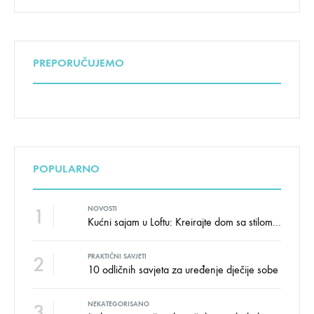
PREPORUČUJEMO
POPULARNO
1
NOVOSTI
Kućni sajam u Loftu: Kreirajte dom sa stilom i udobnošću uz velike uštede!
2
PRAKTIČNI SAVJETI
10 odličnih savjeta za uređenje dječije sobe
3
NEKATEGORISANO