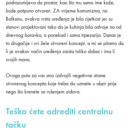
0
podrazumijeva da prostor, kao što mu samo ime kaže,
SHARE
bude potpuno otvoren. ZA vrijeme komunizma, na
KOMENTARI
Balkanu, ovakva vrsta uređenja je bila rijetkost jer su
ISKLJUČENI
ZA
stanovi projektovani tako da je kuhinja bila odvoje na od
8
dnevnog boravka, a ponekad i sama trpezarija. Danas je
NEGATIVNIH
STRANA
to drugačije i svi žele otvoreni koncept, a mi se pitamo da
OTVORENOG
li je ovakav način uređenja zaista toliko dobar i ima li
KONCEPTA
STANOVANJA
svojih mana.
Ovoga puta za vas smo izdvojili negativne strane
otvorenog koncepta koje treba da uzmete u obzir prije
nego što krenete sa rušenjem zidova.
Teško ćete odrediti centralnu
tačku