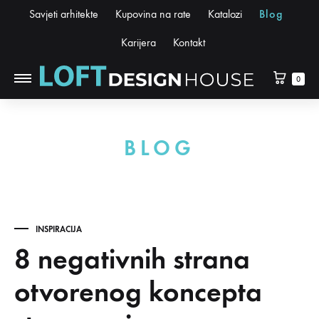
Savjeti arhitekte
Kupovina na rate
Katalozi
Blog
Karijera
Kontakt
0
BLOG
INSPIRACIJA
8 negativnih strana
otvorenog koncepta