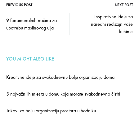
PREVIOUS POST
NEXT POST
Post
Inspirativne ideje za
9 fenomenalnih načina za
naredni redizajn vaše
navigation
upotrebu maslinovog ulja
kuhinje
YOU MIGHT ALSO LIKE
Kreativne ideje za svakodnevnu bolju organizaciju doma
5 najvažnijih mjesta u domu koja morate svakodnevno čistiti
Trikovi za bolju organizaciju prostora u hodniku