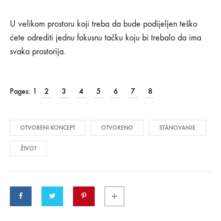
U velikom prostoru koji treba da bude podijeljen teško
ćete odrediti jednu fokusnu tačku koju bi trebalo da ima
svaka prostorija.
Pages:
1
2
3
4
5
6
7
8
OTVORENI KONCEPT
OTVORENO
STANOVANJE
ŽIVOT