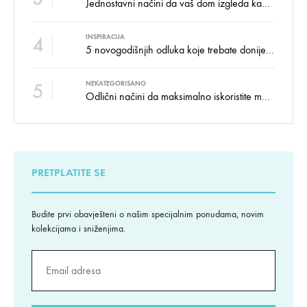
Jednostavni načini da vaš dom izgleda kao salon namještaja
4
INSPIRACIJA
5 novogodišnjih odluka koje trebate donijeti u vezi izgleda doma
5
NEKATEGORISANO
Odlični načini da maksimalno iskoristite male prostore
PRETPLATITE SE
Budite prvi obavješteni o našim specijalnim ponudama, novim
kolekcijama i sniženjima.