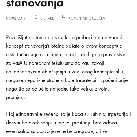
stanovanja
ZA
05/02/2019
0 SHARE
KOMENTARI ISKLJUČENI
8
NEGATIVNIH
8
STRANA
Razmišljate o tome da se uskoro prebacite na otvoreni
OTVORENOG
koncept stanovanja? Stalno slušate o ovom konceptu ali
KONCEPTA
negativnih
STANOVANJA
niste tačno sigurni o čemu se radi i da li je to prava stvar
za vas? U narednom tekstu smo za vas izdvojili
strana
najjednostavnija objašnjenja u vezi ovog koncepta ali i
otvorenog
njegove negativne strane u koje trebate biti upućeni prije
nego što se odlučite na jednu tako veliku životnu
koncepta
promjenu.
stanovanja
Najjednostavnije rečeno, to je kada su kuhinja, trpezarija i
dnevni boravak spoje u jednoj prostoriji, bez zidova,
05/02/2019
eventualno su dozvoljene neke pregrade, ali se