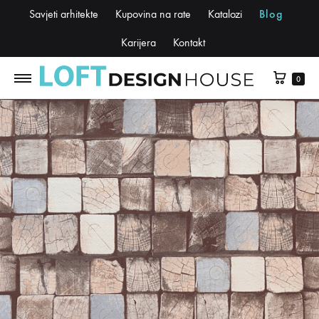
Savjeti arhitekte
Kupovina na rate
Katalozi
Blog
Karijera
Kontakt
0