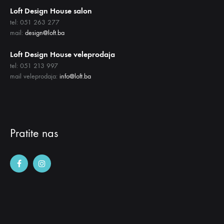
Loft Design House salon
tel: 051 263 277
mail:
design@loft.ba
Loft Design House veleprodaja
tel: 051 213 997
mail veleprodaja:
info@loft.ba
Pratite nas