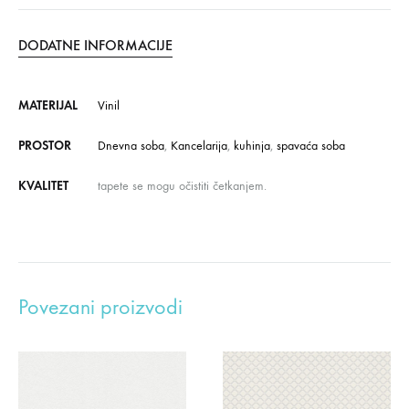
DODATNE INFORMACIJE
MATERIJAL
Vinil
PROSTOR
Dnevna soba
,
Kancelarija
,
kuhinja
,
spavaća soba
KVALITET
tapete se mogu očistiti četkanjem.
Povezani proizvodi