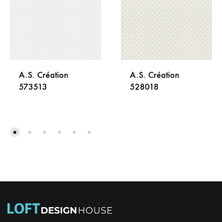
A.S. Création
A.S. Création
573513
528018
DODAJ
DODA
NA
NA
LISTU
LISTU
ŽELJA
ŽELJA