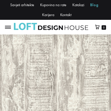
Savjeti arhitekte
Kupovina na rate
Katalozi
Blog
Karijera
Kontakt
0