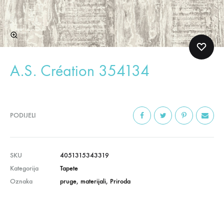
A.S. Création 354134
PODIJELI
SKU
4051315343319
Kategorija
Tapete
Oznaka
pruge
,
materijali
,
Priroda