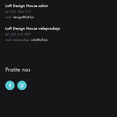
Loft Design House salon
tel: 051 263 277
mail:
design@loft.ba
Loft Design House veleprodaja
tel: 051 213 997
mail veleprodaja:
info@loft.ba
Pratite nas