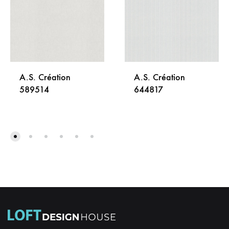
A.S. Création
A.S. Création
589514
644817
DODAJ
DODA
NA
NA
LISTU
LISTU
ŽELJA
ŽELJA