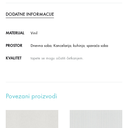
DODATNE INFORMACIJE
MATERIJAL
Vinil
PROSTOR
Dnevna soba
,
Kancelarija
,
kuhinja
,
spavaća soba
KVALITET
tapete se mogu očistiti četkanjem.
Povezani proizvodi