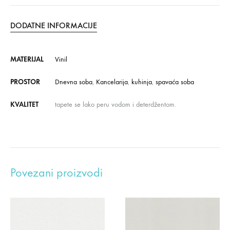
DODATNE INFORMACIJE
MATERIJAL
Vinil
PROSTOR
Dnevna soba
,
Kancelarija
,
kuhinja
,
spavaća soba
KVALITET
tapete se lako peru vodom i deterdžentom.
Povezani proizvodi