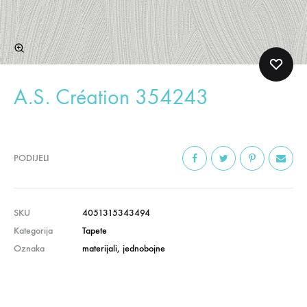
A.S. Création 354243
PODIJELI
SKU
4051315343494
Kategorija
Tapete
Oznaka
materijali
,
jednobojne