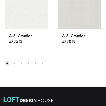
A.S. Création
A.S. Création
573513
573018
DODAJ
DODA
NA
NA
LISTU
LISTU
ŽELJA
ŽELJA