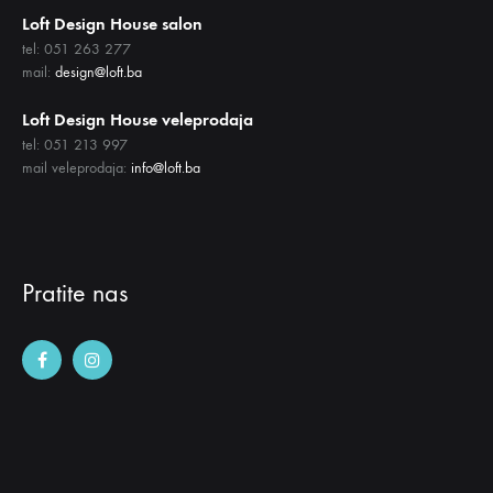
Loft Design House salon
tel: 051 263 277
mail:
design@loft.ba
Loft Design House veleprodaja
tel: 051 213 997
mail veleprodaja:
info@loft.ba
Pratite nas