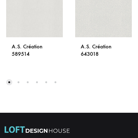
A.S. Création
A.S. Création
589514
643018
DODAJ
DODA
NA
NA
LISTU
LISTU
ŽELJA
ŽELJA