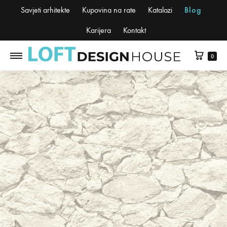
Savjeti arhitekte
Kupovina na rate
Katalozi
Blog
Karijera
Kontakt
0