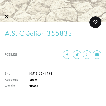
A.S. Création 355833
PODIJELI
SKU
4051315344934
Kategorija
Tapete
Oznaka
Priroda