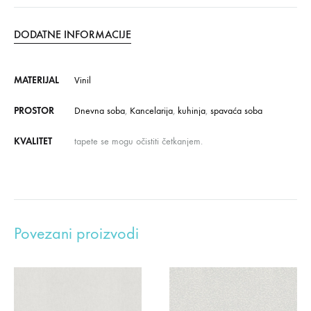
DODATNE INFORMACIJE
MATERIJAL
Vinil
PROSTOR
Dnevna soba
,
Kancelarija
,
kuhinja
,
spavaća soba
KVALITET
tapete se mogu očistiti četkanjem.
Povezani proizvodi