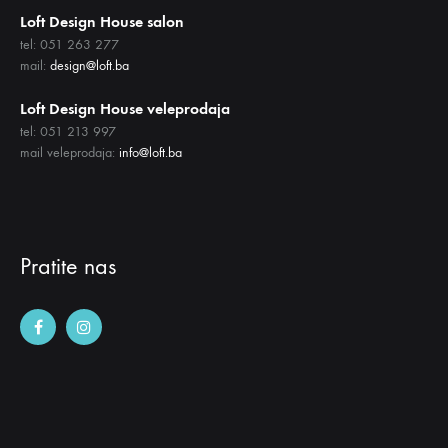
Loft Design House salon
tel: 051 263 277
mail:
design@loft.ba
Loft Design House veleprodaja
tel: 051 213 997
mail veleprodaja:
info@loft.ba
Pratite nas