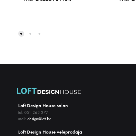
DODAJ
NA
LISTU
ŽELJA
Loft Design House salon
tel: 051 263 277
mail:
design@loft.ba
Loft Design House veleprodaja