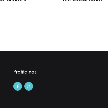
DODAJ
NA
LISTU
ŽELJA
Pratite nas