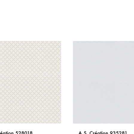
réation 528018
A.S. Création 935281