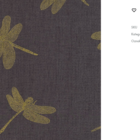
SKU
Katego
Ozna