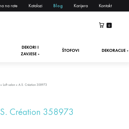
na na rate
Katalozi
Blog
Karijera
Kontakt
0
DEKORI I
ŠTOFOVI
DEKORACIJE
+
ZAVJESE
+
»
Loft salon
»
A.S. Création 358973
.S. Création 358973