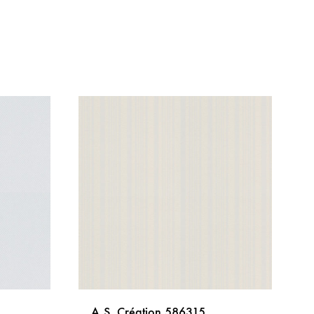
A.S. Création 586315