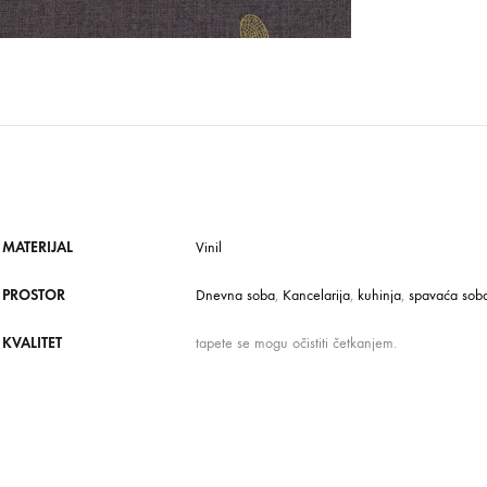
MATERIJAL
Vinil
PROSTOR
Dnevna soba
,
Kancelarija
,
kuhinja
,
spavaća sob
KVALITET
tapete se mogu očistiti četkanjem.