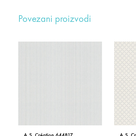
Povezani proizvodi
A.S. Création 644817
A.S. C