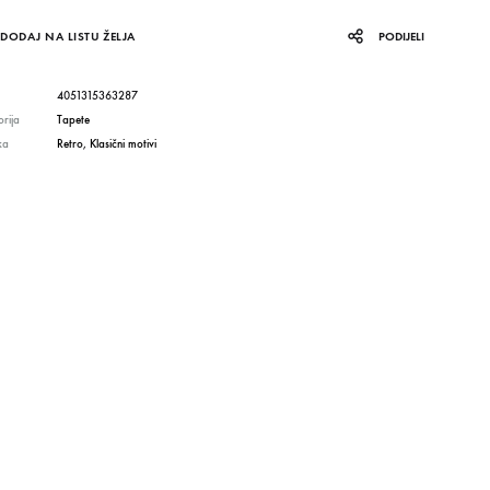
DODAJ NA LISTU ŽELJA
PODIJELI
4051315363287
rija
Tapete
ka
Retro
,
Klasični motivi