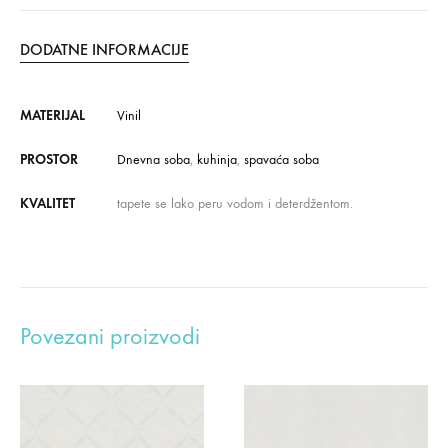
DODATNE INFORMACIJE
MATERIJAL
Vinil
PROSTOR
Dnevna soba
,
kuhinja
,
spavaća soba
KVALITET
tapete se lako peru vodom i deterdžentom.
Povezani proizvodi