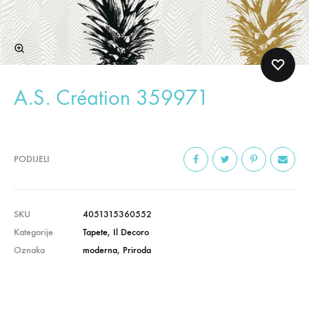
A.S. Création 359971
PODIJELI
SKU
4051315360552
Kategorije
Tapete
,
Il Decoro
Oznaka
moderna
,
Priroda