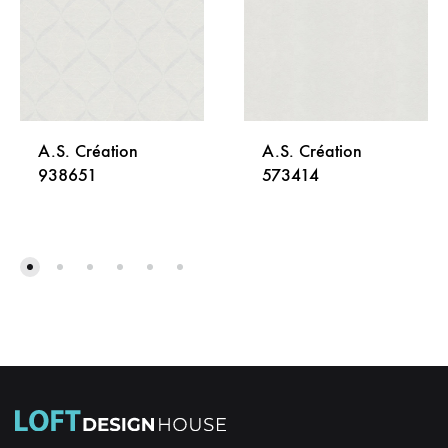
A.S. Création
A.S. Création
938651
573414
DODAJ
DODA
NA
NA
LISTU
LISTU
ŽELJA
ŽELJA