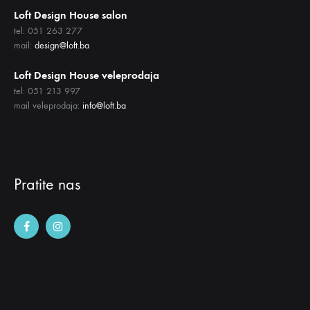
Loft Design House salon
tel: 051 263 277
mail:
design@loft.ba
Loft Design House veleprodaja
tel: 051 213 997
mail veleprodaja:
info@loft.ba
Pratite nas