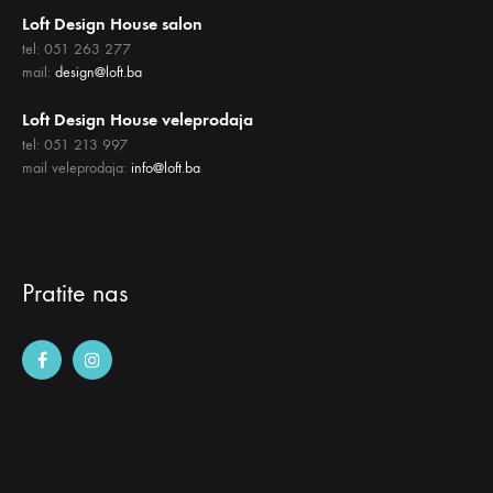
Loft Design House salon
tel: 051 263 277
mail:
design@loft.ba
Loft Design House veleprodaja
tel: 051 213 997
mail veleprodaja:
info@loft.ba
Pratite nas