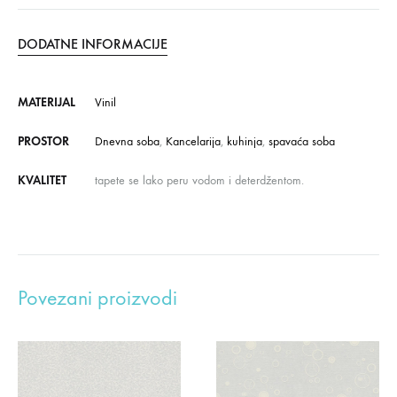
DODATNE INFORMACIJE
MATERIJAL
Vinil
PROSTOR
Dnevna soba
,
Kancelarija
,
kuhinja
,
spavaća soba
KVALITET
tapete se lako peru vodom i deterdžentom.
Povezani proizvodi