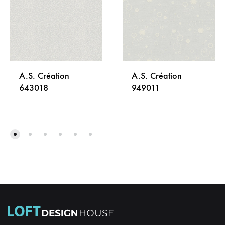
A.S. Création
A.S. Création
643018
949011
DODAJ
DODA
NA
NA
LISTU
LISTU
ŽELJA
ŽELJA