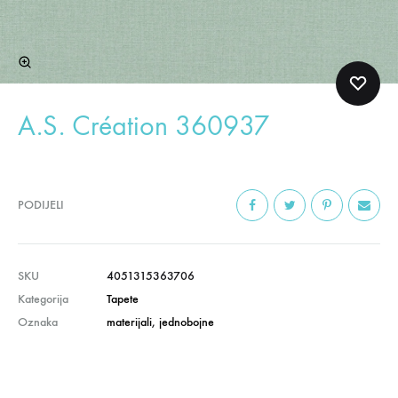
A.S. Création 360937
PODIJELI
SKU
4051315363706
Kategorija
Tapete
Oznaka
materijali
,
jednobojne