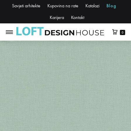
Savjeti arhitekte
Kupovina na rate
Katalozi
Blog
Karijera
Kontakt
0