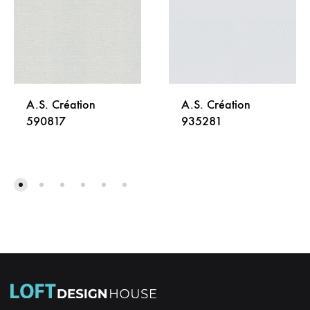
A.S. Création
A.S. Création
590817
935281
DODAJ
DODA
NA
NA
LISTU
LISTU
ŽELJA
ŽELJA