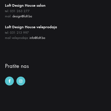
Loft Design House salon
tel: 051 263 277
mail:
design@loft.ba
Loft Design House veleprodaja
tel: 051 213 997
mail veleprodaja:
info@loft.ba
Pratite nas