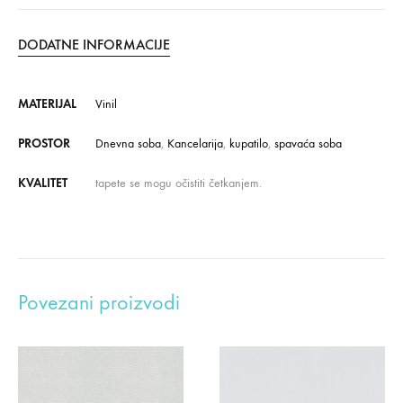
DODATNE INFORMACIJE
MATERIJAL
Vinil
PROSTOR
Dnevna soba
,
Kancelarija
,
kupatilo
,
spavaća soba
KVALITET
tapete se mogu očistiti četkanjem.
Povezani proizvodi