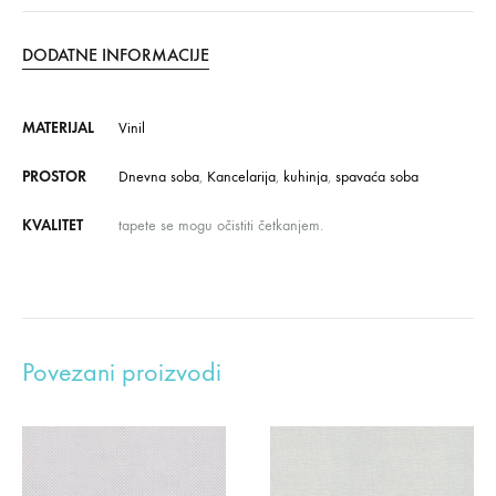
DODATNE INFORMACIJE
MATERIJAL
Vinil
PROSTOR
Dnevna soba
,
Kancelarija
,
kuhinja
,
spavaća soba
KVALITET
tapete se mogu očistiti četkanjem.
Povezani proizvodi