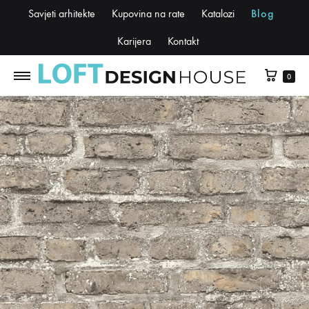
Savjeti arhitekte
Kupovina na rate
Katalozi
Blog
Karijera
Kontakt
0