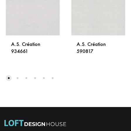
A.S. Création
A.S. Création
934661
590817
DODAJ
DODA
NA
NA
LISTU
LISTU
ŽELJA
ŽELJA