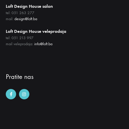
Loft Design House salon
tel: 051 263 277
mail:
design@loft.ba
Loft Design House veleprodaja
tel: 051 213 997
mail veleprodaja:
info@loft.ba
Pratite nas