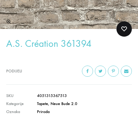
A.S. Création 361394
PODIJELI
SKU
4051315367513
Kategorije
Tapete
,
Neue Bude 2.0
Oznaka
Priroda