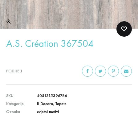
A.S. Création 367504
PODIJELI
SKU
4051315396766
Kategorije
Il Decoro
,
Tapete
Oznaka
cvjetni motivi