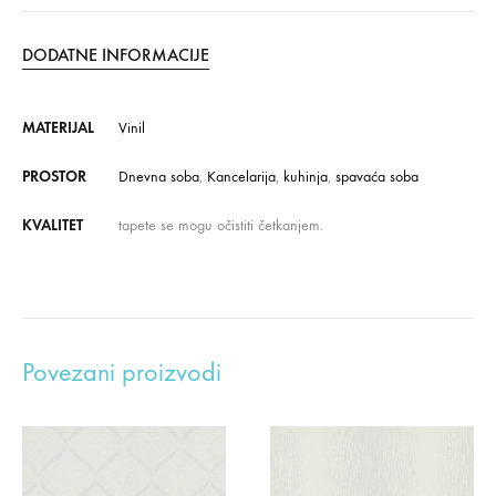
DODATNE INFORMACIJE
MATERIJAL
Vinil
PROSTOR
Dnevna soba
,
Kancelarija
,
kuhinja
,
spavaća soba
KVALITET
tapete se mogu očistiti četkanjem.
Povezani proizvodi