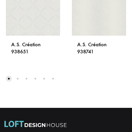
A.S. Création
A.S. Création
938651
938741
DODAJ
DODA
NA
NA
LISTU
LISTU
ŽELJA
ŽELJA