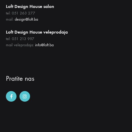
Loft Design House salon
tel: 051 263 277
mail:
design@loft.ba
Loft Design House veleprodaja
tel: 051 213 997
mail veleprodaja:
info@loft.ba
Pratite nas