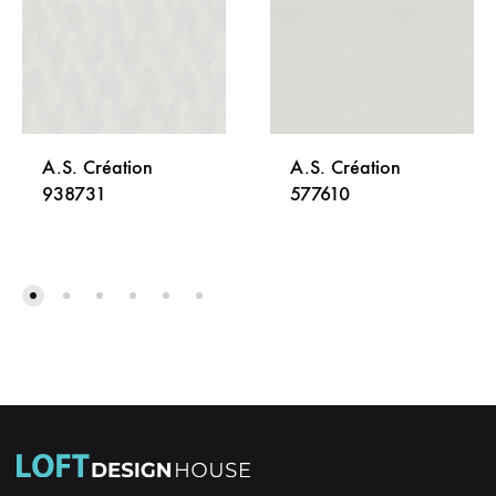
A.S. Création
A.S. Création
938731
577610
DODAJ
DODA
NA
NA
LISTU
LISTU
ŽELJA
ŽELJA