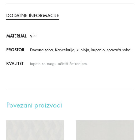
DODATNE INFORMACIJE
MATERIJAL
Vinil
PROSTOR
Dnevna soba
,
Kancelarija
,
kuhinja
,
kupatilo
,
spavaća soba
KVALITET
tapete se mogu očistiti četkanjem.
Povezani proizvodi