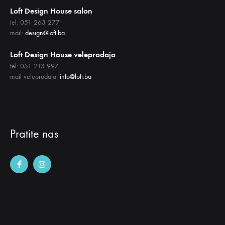
Loft Design House salon
tel: 051 263 277
mail:
design@loft.ba
Loft Design House veleprodaja
tel: 051 213 997
mail veleprodaja:
info@loft.ba
Pratite nas