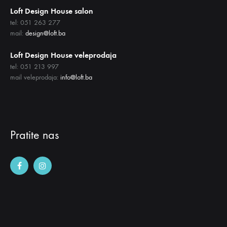
Loft Design House salon
tel: 051 263 277
mail:
design@loft.ba
Loft Design House veleprodaja
tel: 051 213 997
mail veleprodaja:
info@loft.ba
Pratite nas