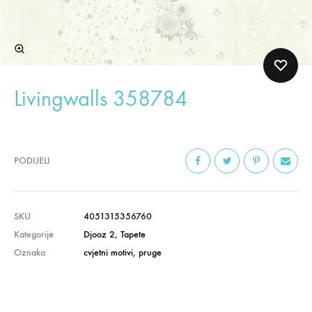
Livingwalls 358784
PODIJELI
SKU
4051315356760
Kategorije
Djooz 2
,
Tapete
Oznaka
cvjetni motivi
,
pruge