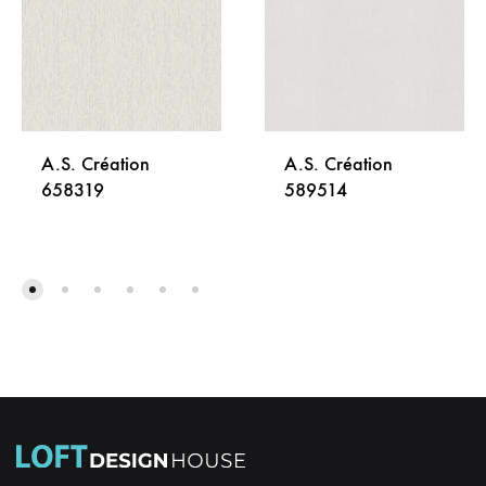
A.S. Création
A.S. Création
658319
589514
DODAJ
DODA
NA
NA
LISTU
LISTU
ŽELJA
ŽELJA