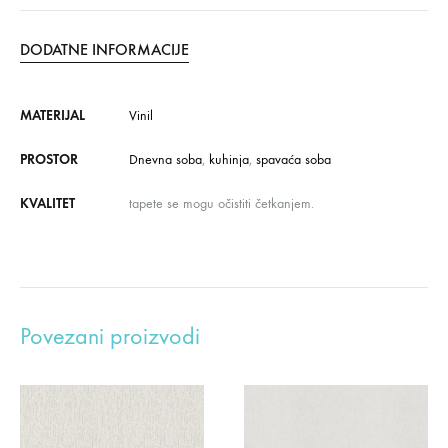
DODATNE INFORMACIJE
MATERIJAL
Vinil
PROSTOR
Dnevna soba
,
kuhinja
,
spavaća soba
KVALITET
tapete se mogu očistiti četkanjem.
Povezani proizvodi