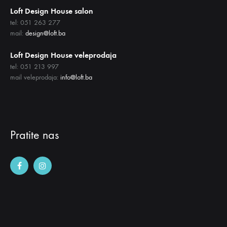
Loft Design House salon
tel: 051 263 277
mail:
design@loft.ba
Loft Design House veleprodaja
tel: 051 213 997
mail veleprodaja:
info@loft.ba
Pratite nas