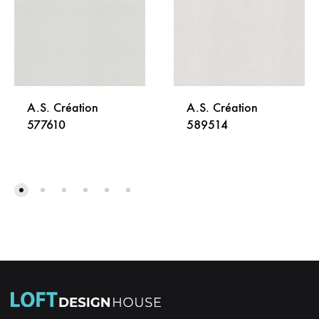
A.S. Création
A.S. Création
577610
589514
DODAJ
DODA
NA
NA
LISTU
LISTU
ŽELJA
ŽELJA