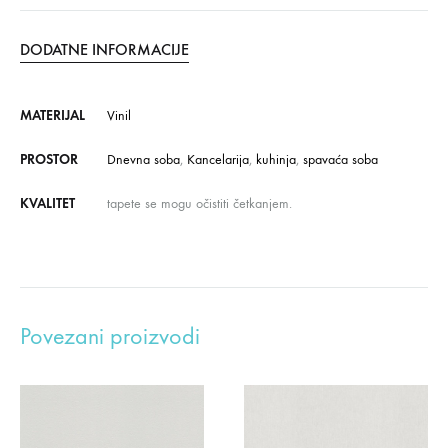
DODATNE INFORMACIJE
MATERIJAL
Vinil
PROSTOR
Dnevna soba
,
Kancelarija
,
kuhinja
,
spavaća soba
KVALITET
tapete se mogu očistiti četkanjem.
Povezani proizvodi