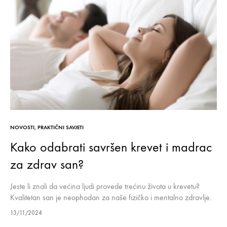
NOVOSTI
,
PRAKTIČNI SAVJETI
Kako odabrati savršen krevet i madrac
za zdrav san?
Jeste li znali da većina ljudi provede trećinu života u krevetu?
Kvalitetan san je neophodan za naše fizičko i mentalno zdravlje.
Jedan od ključnih faktora za dobar san je pravilan…
13/11/2024