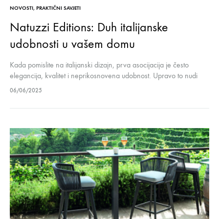
NOVOSTI
,
PRAKTIČNI SAVJETI
Natuzzi Editions: Duh italijanske
udobnosti u vašem domu
Kada pomislite na italijanski dizajn, prva asocijacija je često
elegancija, kvalitet i neprikosnovena udobnost. Upravo to nudi
Natuzzi Edition, linija renomiranog italijanskog brenda Natuzzi,
06/06/2025
koja u vaš dom unosi esenciju…