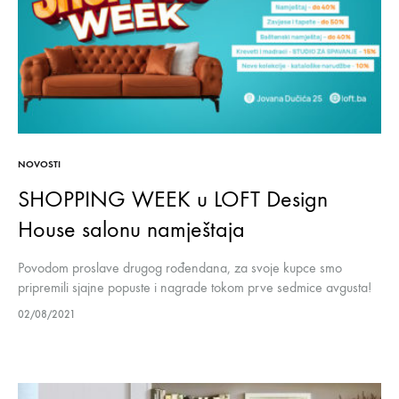
NOVOSTI
SHOPPING WEEK u LOFT Design
House salonu namještaja
Povodom proslave drugog rođendana, za svoje kupce smo
pripremili sjajne popuste i nagrade tokom prve sedmice avgusta!
Tokom Šoping sedmice, u LOFT Design House salonu namještaja
02/08/2021
vas očekuju nevjerovatni popusti…