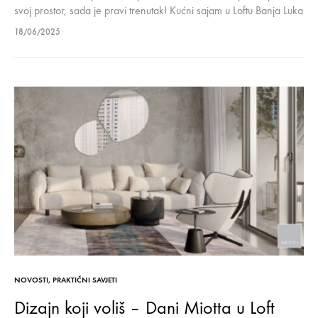
svoj prostor, sada je pravi trenutak! Kućni sajam u Loftu Banja Luka
traje do kraja j juna, donoseći nevjerovatne…
18/06/2025
NOVOSTI
,
PRAKTIČNI SAVJETI
Dizajn koji voliš – Dani Miotta u Loft