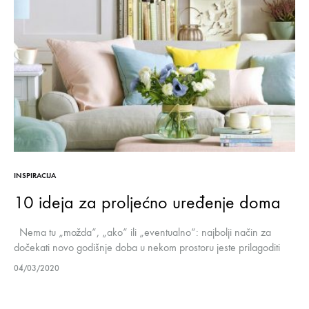
INSPIRACIJA
10 ideja za proljećno uređenje doma
Nema tu „možda“, „ako“ ili „eventualno“: najbolji način za
dočekati novo godišnje doba u nekom prostoru jeste prilagoditi
uređenje predstojećoj sezoni. Sada kada je vaš dom čist, uredan
04/03/2020
i…