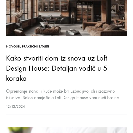
NOVOSTI
,
PRAKTIČNI SAVJETI
Kako stvoriti dom iz snova uz Loft
Design House: Detaljan vodič u 5
koraka
Opremanje stana ili kuće može biti uzbudljivo, ali i izazovno
iskustvo. Salon namještaja Loft Design House vam nudi brojne
mogućnosti da kreirate prostor koji karakteriše vašu ličnost i stil.
12/12/2024
Pratite…