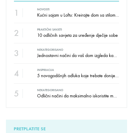
1
NOVOSTI
Kućni sajam u Loftu: Kreirajte dom sa stilom i udobnošću uz velike uštede!
2
PRAKTIČNI SAVJETI
10 odličnih savjeta za uređenje dječije sobe
3
NEKATEGORISANO
Jednostavni načini da vaš dom izgleda kao salon namještaja
4
INSPIRACIJA
5 novogodišnjih odluka koje trebate donijeti u vezi izgleda doma
5
NEKATEGORISANO
Odlični načini da maksimalno iskoristite male prostore
PRETPLATITE SE