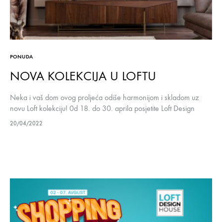
PONUDA
NOVA KOLEKCIJA U LOFTU
Neka i vaš dom ovog proljeća odiše harmonijom i skladom uz
novu Loft kolekciju! 0d 18. do 30. aprila posjetite Loft Design
House i iskoristite do 15% popusta na novu…
20/04/2022