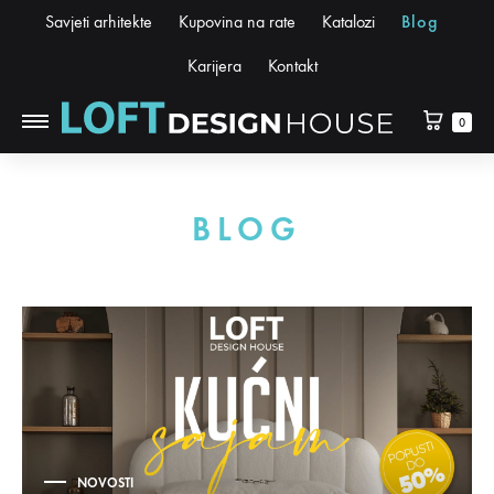
Savjeti arhitekte
Kupovina na rate
Katalozi
Blog
Karijera
Kontakt
0
BLOG
NOVOSTI