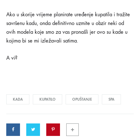
KOMENTARI
ISKLJUČENI
Ako u skorije vrijeme planirate uređenje kupatila i tražite
ZA
KADE
savršenu kadu, onda definitivno uzmite u obzir neki od
U
KOJIMA
ovih modela koje smo za vas pronašli jer ovo su kade u
BI
kojima bi se mi izležavali satima.
OSTALI
SATIMA
A vi?
KADA
KUPATILO
OPUŠTANJE
SPA