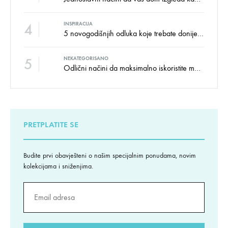
4
INSPIRACIJA
5 novogodišnjih odluka koje trebate donijeti u vezi izgleda doma
5
NEKATEGORISANO
Odlični načini da maksimalno iskoristite male prostore
PRETPLATITE SE
Budite prvi obavješteni o našim specijalnim ponudama, novim
kolekcijama i sniženjima.