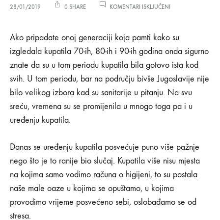
ZA
28/01/2019
0 SHARE
KOMENTARI ISKLJUČENI
KADE
U
Kade
KOJIMA
Ako pripadate onoj generaciji koja pamti kako su
BI
izgledala kupatila 70-ih, 80-ih i 90-ih godina onda sigurno
OSTALI
u
SATIMA
znate da su u tom periodu kupatila bila gotovo ista kod
svih. U tom periodu, bar na području bivše Jugoslavije nije
kojima
bilo velikog izbora kad su sanitarije u pitanju. Na svu
bi
sreću, vremena su se promijenila u mnogo toga pa i u
uređenju kupatila.
ostali
Danas se uređenju kupatila posvećuje puno više pažnje
satima
nego što je to ranije bio slučaj. Kupatila više nisu mjesta
na kojima samo vodimo računa o higijeni, to su postala
28/01/2019
naše male oaze u kojima se opuštamo, u kojima
0
provodimo vrijeme posvećeno sebi, oslobađamo se od
SHARE
stresa.