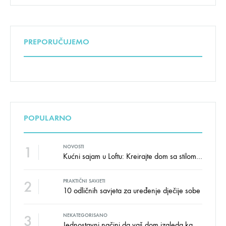
PREPORUČUJEMO
POPULARNO
1
NOVOSTI
Kućni sajam u Loftu: Kreirajte dom sa stilom i udobnošću uz velike uštede!
2
PRAKTIČNI SAVJETI
10 odličnih savjeta za uređenje dječije sobe
3
NEKATEGORISANO
Jednostavni načini da vaš dom izgleda kao salon namještaja