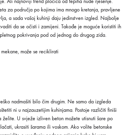
je. Ali najnoviji trend pločica od tepiha nude rješenje.
liteta za područja po kojima ima mnogo kretanja, pravljene
avlja, a sada vašoj kuhinji daju jedinstven izgled. Najbolje
aditi da se očisti i zamijeni. Takođe je moguće koristiti ih
pletnog pokrivanja pod od jednog do drugog zida.
 mekane, može se reciklirati
e teško nadmašiti bilo čim drugim. Ne samo da izgleda
tetiti ni u najzauzetijim kuhinjama. Postoje različiti finiši
elite. U svježe izliven beton možete utisnuti šare po
lačati, ukrasiti šarama ili voskom. Ako volite betonske