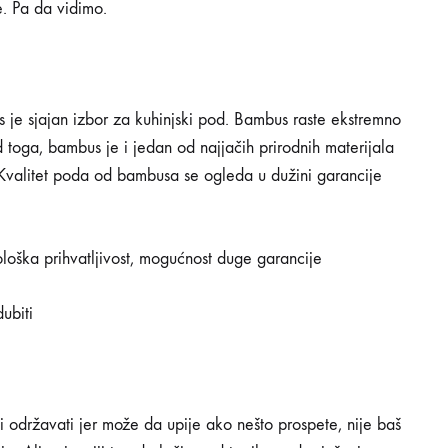
e. Pa da vidimo.
s je sjajan izbor za kuhinjski pod. Bambus raste ekstremno
d toga, bambus je i jedan od najjačih prirodnih materijala
ja. Kvalitet poda od bambusa se ogleda u dužini garancije
ološka prihvatljivost, mogućnost duge garancije
ubiti
 i održavati jer može da upije ako nešto prospete, nije baš