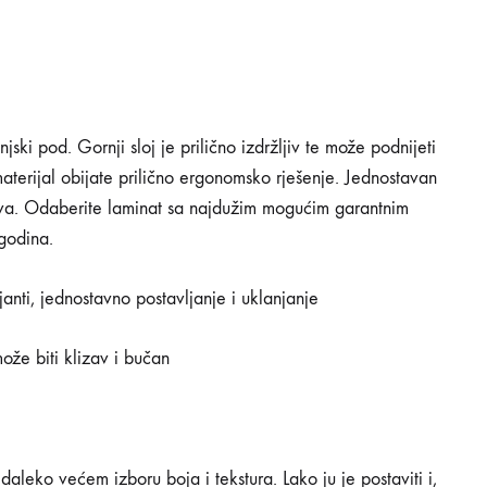
jski pod. Gornji sloj je prilično izdržljiv te može podnijeti
terijal obijate prilično ergonomsko rješenje. Jednostavan
ilova. Odaberite laminat sa najdužim mogućim garantnim
 godina.
anti, jednostavno postavljanje i uklanjanje
že biti klizav i bučan
daleko većem izboru boja i tekstura. Lako ju je postaviti i,