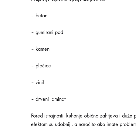
kuhinji
– beton
– gumirani pod
12/12/2019
– kamen
0
SHARE
– pločice
NEMA
KOMENTARA
NA
NAJBOLJE
– vinil
IDEJE
ZA
POD
– drveni laminat
U
KUHINJI
Pored istrajnosti, kuhanje obično zahtjeva i duže p
efektom su udobniji, a naročito ako imate proble