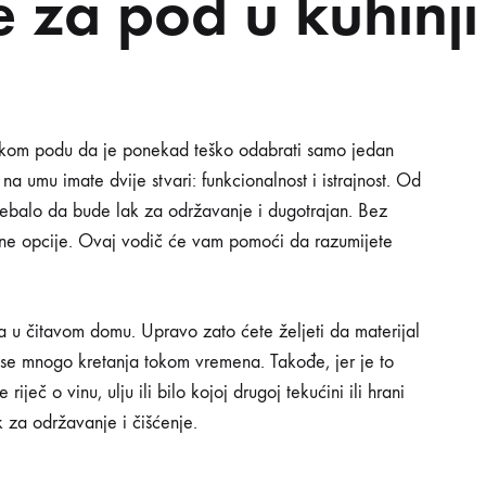
e za pod u kuhinji
VOSTI
INSPIRACIJA
PRAKTIČNI SAVJETI
PON
JE
njskom podu da je ponekad teško odabrati samo jedan
a umu imate dvije stvari: funkcionalnost i istrajnost. Od
I
trebalo da bude lak za održavanje i dugotrajan. Bez
divne opcije. Ovaj vodič će vam pomoći da razumijete
ja u čitavom domu. Upravo zato ćete željeti da materijal
se mnogo kretanja tokom vremena. Takođe, jer je to
iječ o vinu, ulju ili bilo kojoj drugoj tekućini ili hrani
k za održavanje i čišćenje.