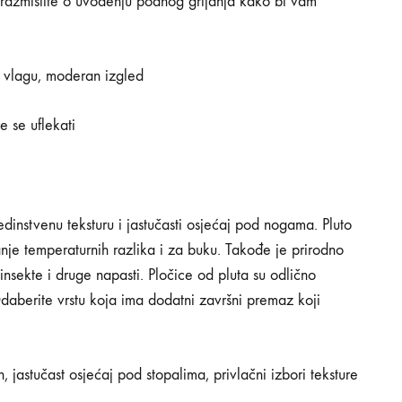
 razmislite o uvođenju podnog grijanja kako bi vam
a vlagu, moderan izgled
 se uflekati
edinstvenu teksturu i jastučasti osjećaj pod nogama. Pluto
vanje temperaturnih razlika i za buku. Takođe je prirodno
insekte i druge napasti. Pločice od pluta su odlično
 Odaberite vrstu koja ima dodatni završni premaz koji
jastučast osjećaj pod stopalima, privlačni izbori teksture