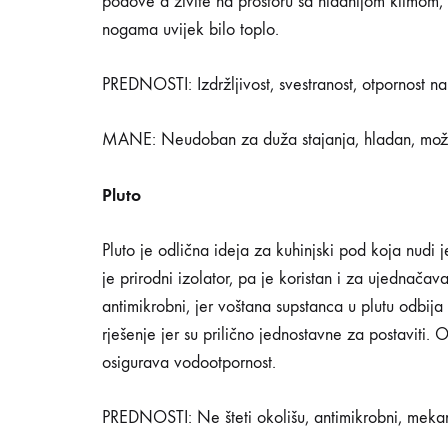
podove a živite na prostoru sa hladnijom klimom,
nogama uvijek bilo toplo.
PREDNOSTI: Izdržljivost, svestranost, otpornost n
MANE: Neudoban za duža stajanja, hladan, može
Pluto
Pluto je odlična ideja za kuhinjski pod koja nudi j
je prirodni izolator, pa je koristan i za ujednača
antimikrobni, jer voštana supstanca u plutu odbija 
rješenje jer su prilično jednostavne za postaviti.
osigurava vodootpornost.
PREDNOSTI: Ne šteti okolišu, antimikrobni, mekan, 