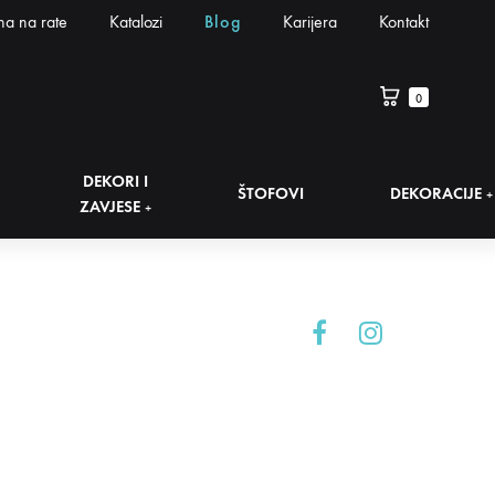
na na rate
Katalozi
Blog
Karijera
Kontakt
0
DEKORI I
ŠTOFOVI
DEKORACIJE
+
ZAVJESE
+
Facebook
Instagram