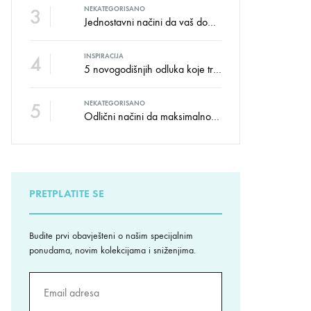
3
NEKATEGORISANO
Jednostavni načini da vaš dom izgleda kao salon namještaja
4
INSPIRACIJA
5 novogodišnjih odluka koje trebate donijeti u vezi izgleda doma
5
NEKATEGORISANO
Odlični načini da maksimalno iskoristite male prostore
PRETPLATITE SE
Budite prvi obavješteni o našim specijalnim
ponudama, novim kolekcijama i sniženjima.