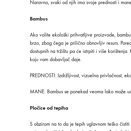
Naravno, svaki od njih ima svoje prednosti i man
Bambus
Ako volite ekološki prihvatljive proizvode, bambu
brzo, zbog čega je prilično obnovljiv resurs. Pore
dostupnih na tržištu pa će istrpiti i više korišten
koju vam dobavljač daje.
PREDNOSTI: Izdržljivost, vizuelna privlačnost, ek
MANE: Bambus se ponekad veoma lako može ud
Pločice od tepiha
S obzirom na to da je tepih uglavnom teško čistiti