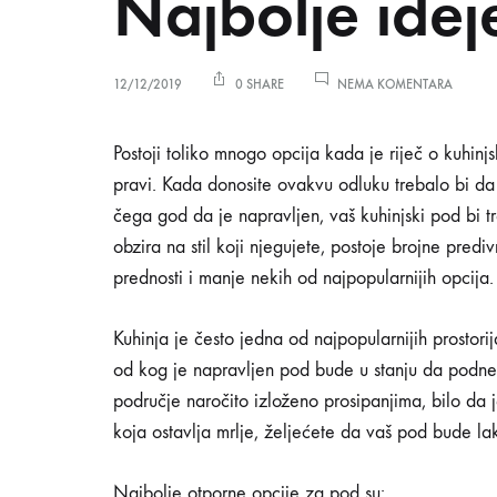
Najbolje idej
NO
NA
12/12/2019
0 SHARE
NEMA KOMENTARA
NAJBOL
IDEJE
ZA
Najbolje
Postoji toliko mnogo opcija kada je riječ o kuhi
POD
pravi. Kada donosite ovakvu odluku trebalo bi da n
U
KUHINJ
čega god da je napravljen, vaš kuhinjski pod bi 
ideje
obzira na stil koji njegujete, postoje brojne pre
prednosti i manje nekih od najpopularnijih opcija.
za
Kuhinja je često jedna od najpopularnijih prostori
od kog je napravljen pod bude u stanju da podne
pod
područje naročito izloženo prosipanjima, bilo da je r
koja ostavlja mrlje, željećete da vaš pod bude la
u
Najbolje otporne opcije za pod su: