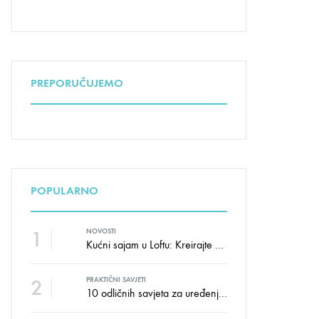
PREPORUČUJEMO
POPULARNO
1
NOVOSTI
Kućni sajam u Loftu: Kreirajte dom sa stilom i udobnošću uz velike uštede!
2
PRAKTIČNI SAVJETI
10 odličnih savjeta za uređenje dječije sobe