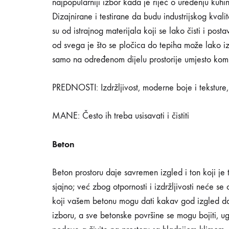
najpopularniji izbor kada je riječ o uređenju kuhin
Dizajnirane i testirane da budu industrijskog kva
su od istrajnog materijala koji se lako čisti i post
od svega je što se pločica do tepiha može lako izv
samo na određenom dijelu prostorije umjesto kom
PREDNOSTI: Izdržljivost, moderne boje i teksture,
MANE: Često ih treba usisavati i čistiti
Beton
Beton prostoru daje savremen izgled i ton koji j
sjajno; već zbog otpornosti i izdržljivosti neće se oš
koji vašem betonu mogu dati kakav god izgled da ž
izboru, a sve betonske površine se mogu bojiti, ug