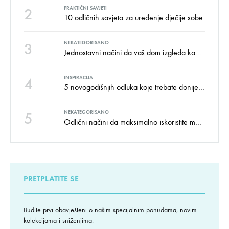
2
PRAKTIČNI SAVJETI
10 odličnih savjeta za uređenje dječije sobe
3
NEKATEGORISANO
Jednostavni načini da vaš dom izgleda kao salon namještaja
4
INSPIRACIJA
5 novogodišnjih odluka koje trebate donijeti u vezi izgleda doma
5
NEKATEGORISANO
Odlični načini da maksimalno iskoristite male prostore
PRETPLATITE SE
Budite prvi obavješteni o našim specijalnim ponudama, novim
kolekcijama i sniženjima.