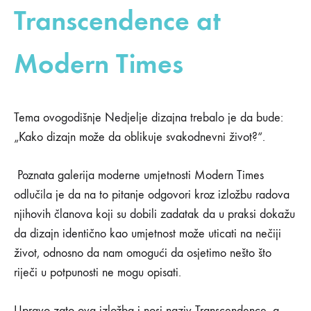
Transcendence at
Modern Times
Tema ovogodišnje Nedjelje dizajna trebalo je da bude:
„Kako dizajn može da oblikuje svakodnevni život?“.
Poznata galerija moderne umjetnosti Modern Times
odlučila je da na to pitanje odgovori kroz izložbu radova
njihovih članova koji su dobili zadatak da u praksi dokažu
da dizajn identično kao umjetnost može uticati na nečiji
život, odnosno da nam omogući da osjetimo nešto što
riječi u potpunosti ne mogu opisati.
Upravo zato ova izložba i nosi naziv Transcendence, a