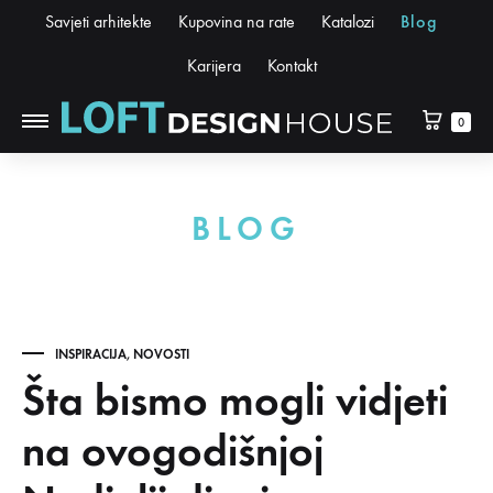
Savjeti arhitekte
Kupovina na rate
Katalozi
Blog
Karijera
Kontakt
0
BLOG
INSPIRACIJA
,
NOVOSTI
Šta bismo mogli vidjeti
na ovogodišnjoj