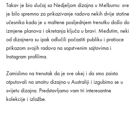
ovogodišnjoj
Takav je bio slučaj sa Nedjeljom dizajna u Melburnu: sve
Nedjelji
je bilo spremno za prikazivanje radova nekih dvije stotine
učesnika kada je u maltene posljednjem trenutku došlo do
dizajna
izmjene planova i okretanja ključa u bravi. Međutim, neki
u
od dizajnera su ipak odlučili počastiti publiku i pratioce
prikazom svojih radova na sopstvenim sajtovima i
Melburnu
Instagram profilima.
da
Zamislimo na trenutak da je sve okej i da smo zaista
se
otputovali na smotru dizajna u Australiji i izgubimo se u
svijetu dizajna. Predstavljamo vam tri interesantne
održala?
kolekcije i izložbe.
14/04/2020
0
SHARE