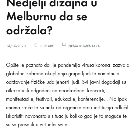
Nedjelji dizajna u
Melburnu da se
održala?
NA
14/04/2020
0 SHARE
NEMA KOMENTARA
ŠTA
BISMO
Šta
MOGLI
Opšte je poznato da je pandemija virusa korona izazvala
VIDJETI
globalne zabrane okupljanja grupa ljudi te nametnula
NA
bismo
OVOGODIŠNJOJ
održavanje fizičke udaljenosti ljudi. Svi javni događaji su
NEDJELJI
otkazani ili odgođeni na neodređeno: koncerti,
DIZAJNA
mogli
U
manifestacije, festivali, edukacije, konferencije… No ipak
MELBURNU
vidjeti
DA
imamo sreće te su neki od organizatora i institucija odlučili
SE
iskoristiti novonastalu situaciju koliko god je to moguće te
ODRŽALA?
na
su se preselili u virtuelni svijet.