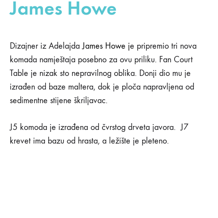
James Howe
NEMA
KOMENTARA
NA
ŠTA
Dizajner iz Adelajda
James Howe j
e pripremio tri nova
BISMO
MOGLI
komada namještaja posebno za ovu priliku. Fan Court
VIDJETI
NA
Table je nizak sto nepravilnog oblika. Donji dio mu je
OVOGODIŠNJOJ
izrađen od baze maltera, dok je ploča napravljena od
NEDJELJI
DIZAJNA
sedimentne stijene škriljavac.
U
MELBURNU
DA
J5 komoda je izrađena od čvrstog drveta javora. J7
SE
krevet ima bazu od hrasta, a ležište je pleteno.
ODRŽALA?