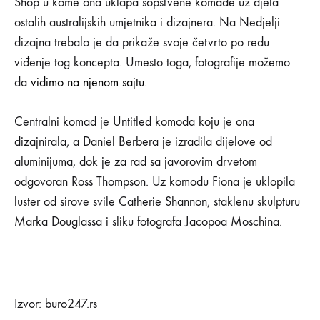
Shop u kome ona uklapa sopstvene komade uz djela
ostalih australijskih umjetnika i dizajnera. Na Nedjelji
dizajna trebalo je da prikaže svoje četvrto po redu
viđenje tog koncepta. Umesto toga, fotografije možemo
da
vidimo na njenom sajtu
.
Centralni komad je Untitled komoda koju je ona
dizajnirala, a Daniel Berbera je izradila dijelove od
aluminijuma, dok je za rad sa javorovim drvetom
odgovoran Ross Thompson. Uz komodu Fiona je uklopila
luster od sirove svile Catherie Shannon, staklenu skulpturu
Marka Douglassa i sliku fotografa Jacopoa Moschina.
Izvor: buro247.rs