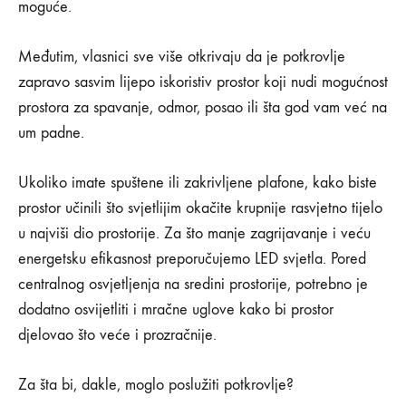
izađete
moguće.
iz
Međutim, vlasnici sve više otkrivaju da je potkrovlje
ovih
zapravo sasvim lijepo iskoristiv prostor koji nudi mogućnost
prostora za spavanje, odmor, posao ili šta god vam već na
potkrovlja!
um padne.
22/04/2020
Ukoliko imate spuštene ili zakrivljene plafone, kako biste
prostor učinili što svjetlijim okačite krupnije rasvjetno tijelo
0
SHARE
u najviši dio prostorije. Za što manje zagrijavanje i veću
energetsku efikasnost preporučujemo LED svjetla. Pored
NEMA
KOMENTARA
centralnog osvjetljenja na sredini prostorije, potrebno je
NA
ŽELJEĆETE
dodatno osvijetliti i mračne uglove kako bi prostor
DA
djelovao što veće i prozračnije.
NIKADA
NE
IZAĐETE
Za šta bi, dakle, moglo poslužiti potkrovlje?
IZ
OVIH