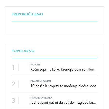
PREPORUČUJEMO
POPULARNO
1
NOVOSTI
Kućni sajam u Loftu: Kreirajte dom sa stilom i udobnošću uz velike uštede!
2
PRAKTIČNI SAVJETI
10 odličnih savjeta za uređenje dječije sobe
3
NEKATEGORISANO
Jednostavni načini da vaš dom izgleda kao salon namještaja