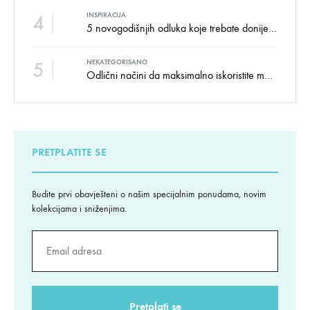
4
INSPIRACIJA
5 novogodišnjih odluka koje trebate donijeti u vezi izgleda doma
5
NEKATEGORISANO
Odlični načini da maksimalno iskoristite male prostore
PRETPLATITE SE
Budite prvi obavješteni o našim specijalnim ponudama, novim
kolekcijama i sniženjima.