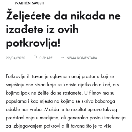
PRAKTIČNI SAVJETI
Željećete da nikada ne
izađete iz ovih
potkrovlja!
NA
22/04/2020
0 SHARE
NEMA KOMENTARA
ŽELJEĆETE
DA
Željećete
NIKADA
Potkrovlje ili tavan je uglavnom onaj prostor u koji se
NE
smještaju one stvari koje se koriste rijetko do nikad, a s
IZAĐETE
da
IZ
kojima ipak ne želite da se rastanete. U filmovima su
OVIH
popularna i kao mjesta na kojima se skriva babaroga i
POTKROVLJA!
nikada
odakle nas vreba. Možda je to rezultat upravo takvog
ne
predstavljanja u medijima, ali generalno postoji tendencija
za izbjegavanjem potkrovlja ili tavana što je to više