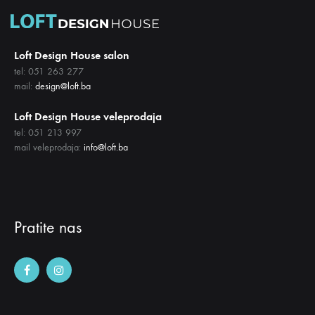
Loft Design House salon
tel: 051 263 277
mail:
design@loft.ba
Loft Design House veleprodaja
tel: 051 213 997
mail veleprodaja:
info@loft.ba
Pratite nas