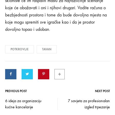
sklonište će im raspaliti maštu za najrazličitije scenarije
koje će obožavati i oni i njihovi drugari. Vodite računa o
bezbjednosti prostora i tome da bude dovoljna mjesta na
koje mogu spremiti sve igračke kao i da je prostor
dovoljno topao i udoban.
POTKROVLJE
TAVAN
PREVIOUS POST
NEXT POST
Post
6 ideja za organizaciju
7 savjeta za profesionalan
kućne kancelarije
izgled trpezarije
navigation