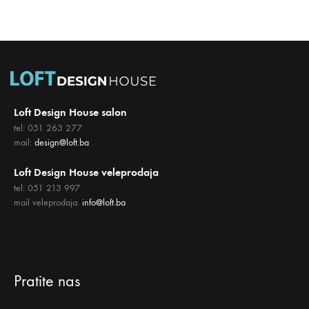
Loft Design House salon
tel: 051 263 277
mail:
design@loft.ba
Loft Design House veleprodaja
tel: 051 213 997
mail veleprodaja:
info@loft.ba
Pratite nas