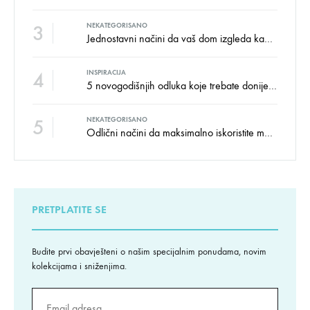
3
NEKATEGORISANO
Jednostavni načini da vaš dom izgleda kao salon namještaja
4
INSPIRACIJA
5 novogodišnjih odluka koje trebate donijeti u vezi izgleda doma
5
NEKATEGORISANO
Odlični načini da maksimalno iskoristite male prostore
PRETPLATITE SE
Budite prvi obavješteni o našim specijalnim ponudama, novim
kolekcijama i sniženjima.