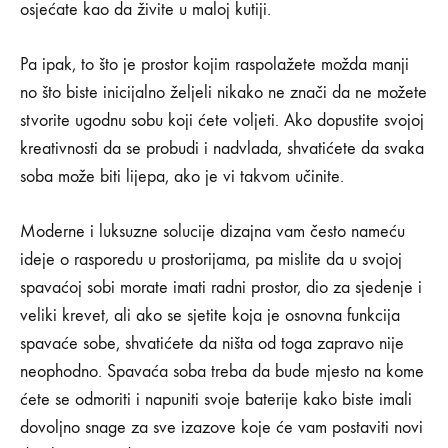
osjećate kao da živite u maloj kutiji.
10/04/2020
0
Pa ipak, to što je prostor kojim raspolažete možda manji
SHARE
no što biste inicijalno željeli nikako ne znači da ne možete
NEMA
stvorite ugodnu sobu koji ćete voljeti. Ako dopustite svojoj
KOMENTARA
NA
kreativnosti da se probudi i nadvlada, shvatićete da svaka
10
IDEJA
soba može biti lijepa, ako je vi takvom učinite.
ZA
JEDINSTVENE
MALE
Moderne i luksuzne solucije dizajna vam često nameću
SPAVAĆE
ideje o rasporedu u prostorijama, pa mislite da u svojoj
SOBE
spavaćoj sobi morate imati radni prostor, dio za sjedenje i
veliki krevet, ali ako se sjetite koja je osnovna funkcija
spavaće sobe, shvatićete da ništa od toga zapravo nije
neophodno. Spavaća soba treba da bude mjesto na kome
ćete se odmoriti i napuniti svoje baterije kako biste imali
dovoljno snage za sve izazove koje će vam postaviti novi