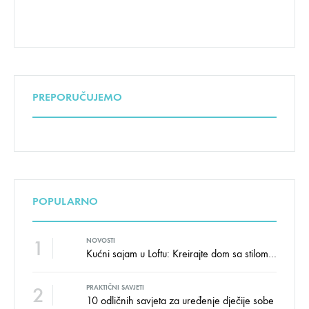
PREPORUČUJEMO
POPULARNO
1
NOVOSTI
Kućni sajam u Loftu: Kreirajte dom sa stilom i udobnošću uz velike uštede!
2
PRAKTIČNI SAVJETI
10 odličnih savjeta za uređenje dječije sobe