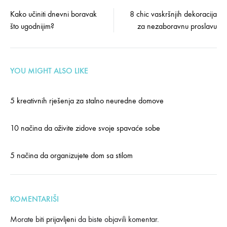
Post
Kako učiniti dnevni boravak
8 chic vaskršnjih dekoracija
što ugodnijim?
za nezaboravnu proslavu
navigation
YOU MIGHT ALSO LIKE
5 kreativnih rješenja za stalno neuredne domove
10 načina da oživite zidove svoje spavaće sobe
5 načina da organizujete dom sa stilom
KOMENTARIŠI
Morate biti
prijavljeni
da biste objavili komentar.