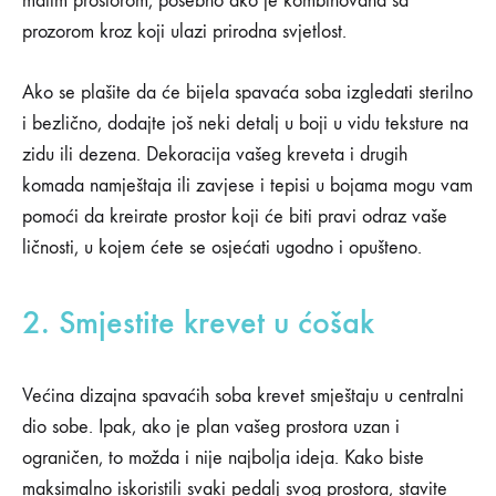
malim prostorom, posebno ako je kombinovana sa
prozorom kroz koji ulazi prirodna svjetlost.
Ako se plašite da će bijela spavaća soba izgledati sterilno
i bezlično, dodajte još neki detalj u boji u vidu teksture na
zidu ili dezena. Dekoracija vašeg kreveta i drugih
komada namještaja ili zavjese i tepisi u bojama mogu vam
pomoći da kreirate prostor koji će biti pravi odraz vaše
ličnosti, u kojem ćete se osjećati ugodno i opušteno.
2. Smjestite krevet u ćošak
Većina dizajna spavaćih soba krevet smještaju u centralni
dio sobe. Ipak, ako je plan vašeg prostora uzan i
ograničen, to možda i nije najbolja ideja. Kako biste
maksimalno iskoristili svaki pedalj svog prostora, stavite