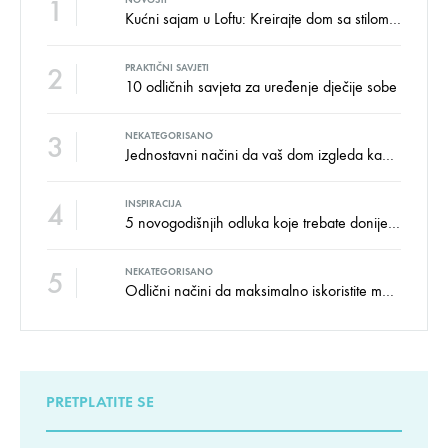
1
Kućni sajam u Loftu: Kreirajte dom sa stilom i udobnošću uz velike uštede!
2
PRAKTIČNI SAVJETI
10 odličnih savjeta za uređenje dječije sobe
3
NEKATEGORISANO
Jednostavni načini da vaš dom izgleda kao salon namještaja
4
INSPIRACIJA
5 novogodišnjih odluka koje trebate donijeti u vezi izgleda doma
5
NEKATEGORISANO
Odlični načini da maksimalno iskoristite male prostore
PRETPLATITE SE