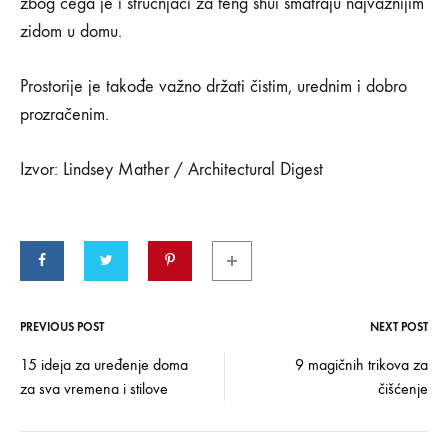
zbog čega je i stručnjaci za feng shui smatraju najvažnijim
zidom u domu.
Prostorije je takođe važno držati čistim, urednim i dobro
prozračenim.
Izvor: Lindsey Mather / Architectural Digest
PREVIOUS POST
NEXT POST
Post
15 ideja za uređenje doma
9 magičnih trikova za
za sva vremena i stilove
čišćenje
navigation