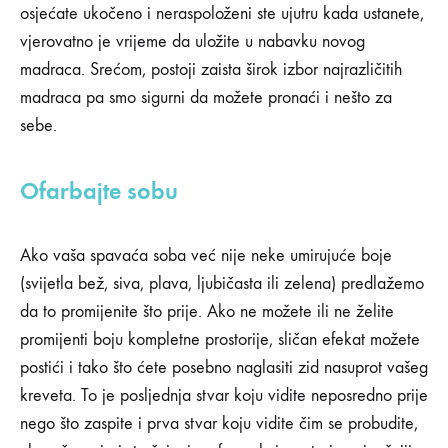
osjećate ukočeno i neraspoloženi ste ujutru kada ustanete,
vjerovatno je vrijeme da uložite u nabavku novog
madraca. Srećom, postoji zaista širok izbor najrazličitih
madraca pa smo sigurni da možete pronaći i nešto za
sebe.
Ofarbajte sobu
Ako vaša spavaća soba već nije neke umirujuće boje
(svijetla bež, siva, plava, ljubičasta ili zelena) predlažemo
da to promijenite što prije. Ako ne možete ili ne želite
promijenti boju kompletne prostorije, sličan efekat možete
postići i tako što ćete posebno naglasiti zid nasuprot vašeg
kreveta. To je posljednja stvar koju vidite neposredno prije
nego što zaspite i prva stvar koju vidite čim se probudite,