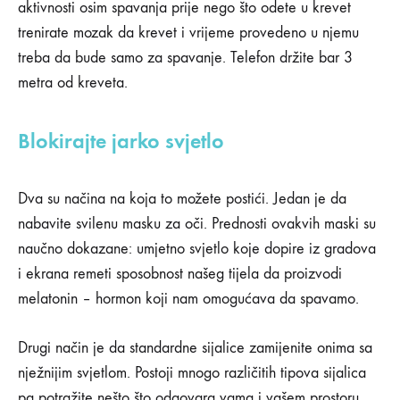
aktivnosti osim spavanja prije nego što odete u krevet
NA
6
trenirate mozak da krevet i vrijeme provedeno u njemu
SAVJETA
treba da bude samo za spavanje. Telefon držite bar 3
ZA
UREĐENJE
metra od kreveta.
SPAVAĆE
SOBE
KOJI
Blokirajte jarko svjetlo
ĆE
VAM
POMOĆU
DA
Dva su načina na koja to možete postići. Jedan je da
BOLJE
SPAVATE
nabavite svilenu masku za oči. Prednosti ovakvih maski su
naučno dokazane: umjetno svjetlo koje dopire iz gradova
i ekrana remeti sposobnost našeg tijela da proizvodi
melatonin – hormon koji nam omogućava da spavamo.
Drugi način je da standardne sijalice zamijenite onima sa
nježnijim svjetlom. Postoji mnogo različitih tipova sijalica
pa potražite nešto što odgovara vama i vašem prostoru.