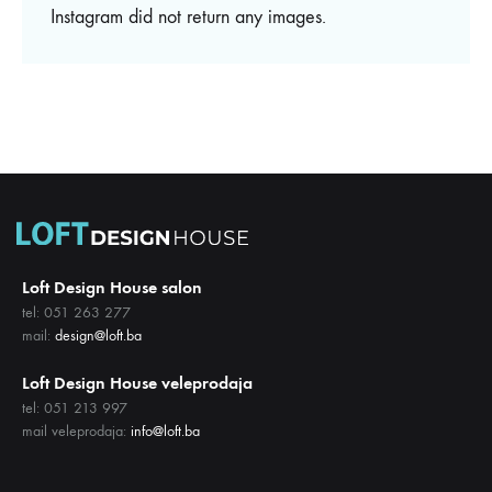
Instagram did not return any images.
Loft Design House salon
tel: 051 263 277
mail:
design@loft.ba
Loft Design House veleprodaja
tel: 051 213 997
mail veleprodaja:
info@loft.ba