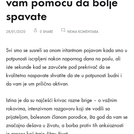
vam pomoću da bolje
spavate
NA
28/01/2020
0 SHARE
NEMA KOMENTARA
6
SAVJETA
6
ZA
Svi smo se susreli sa onom iritantnom pojavom kada smo u
UREĐENJE
potpunosti iscrpljeni nakon napornog dana na poslu, ali
SPAVAĆE
savjeta
SOBE
iste sekunde kad se zavučete pod prekrivač da se
KOJI
kvalitetno naspavate shvatite da ste u potpunosti budni i
ĆE
za
VAM
da vam je um prilično aktivan.
POMOĆU
uređenje
DA
BOLJE
Istina je da su najčešći krivac razne brige – o važnim
SPAVATE
spavaće
rokovima, intenzivnom razgovoru koji ste vodili sa
prijateljom, bolesnom članom porodice, šta god da vam se
sobe
značajno dešava u životu, a borba protiv tih anksioznosti
je proces koji traje čitav život.