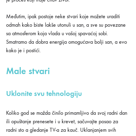
koji
će
Međutim, ipak postoje neke stvari koje možete uraditi
vam
odmah kako biste lakše utonuli u san, a sve su povezane
sa atmosferom koja vlada u vašoj spavaćoj sobi.
pomoću
Smatramo da dobra energija omogućava bolji san, a evo
kako je i postići.
da
bolje
Male stvari
spavate
Uklonite svu tehnologiju
28/01/2020
Koliko god se možda činilo primamljivo da svoj radni dan
0
SHARE
ili opuštanje prenesete i u krevet, sačuvajte posao za
NEMA
radni sto a gledanje TV-a za kauč. Uklanjanjem svih
KOMENTARA