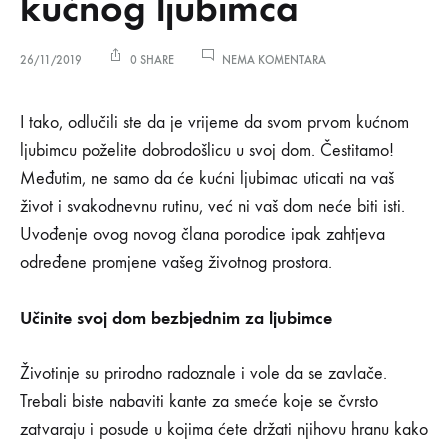
kućnog ljubimca
NA
26/11/2019
0 SHARE
NEMA KOMENTARA
11
NAČINA
11
KAKO
I tako, odlučili ste da je vrijeme da svom prvom kućnom
DA
ljubimcu poželite dobrodošlicu u svoj dom. Čestitamo!
PRIPREMITE
načina
DOM
Međutim, ne samo da će kućni ljubimac uticati na vaš
ZA
život i svakodnevnu rutinu, već ni vaš dom neće biti isti.
KUĆNOG
kako
LJUBIMCA
Uvođenje ovog novog člana porodice ipak zahtjeva
da
određene promjene vašeg životnog prostora.
pripremite
Učinite svoj dom bezbjednim za ljubimce
dom
Životinje su prirodno radoznale i vole da se zavlače.
za
Trebali biste nabaviti kante za smeće koje se čvrsto
zatvaraju i posude u kojima ćete držati njihovu hranu kako