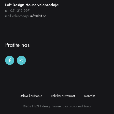
Loft Design House veleprodaja
tel: 051 213 997
mail veleprodaja:
info@loft.ba
Pratite nas
Uslovi korištenja
Politika privatnosti
Kontakt
©2021 LOFT design house. Sva prava zadržana.