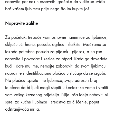
nabavite par nekih osnovnih igračaka da vidite se sviđa
baš vašem ljubimcu prije nego što im kupite još.
Napravite zalihe
Za početak, trebaće vam osnovne namirnice za ljubimce,
uključujući hranu, posude, ogrlicu i slatkiše. Mačkama su
takođe potrebne posuda za pijesak i pijesak, a za psa
nabavite i povodac i kesice za otpad. Kada ga dovedete
kući i date mu ime, nemojte zaboraviti da svom ljubimcu
napravite i identifikacionu pločicu u slučaju da se izgubi.
Na pločicu ispišite ime ljubimca, svoju adresu i broj
telefona da bi ljudi mogli stupiti u kontakt sa vama i vratiti
vam vašeg krznenog prijatelja. Nije loša ideja nabaviti ni
sprej za kućne ljubimce i sredstva za čišćenje, poput
odstranjivača mrlja.