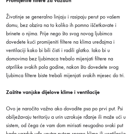
Promijenite filtere za vazduh
Životinje se generalno linjaju i rasipaju perut po vašem
domu, bez obzira na to koliko ih pomno iščetkavate i
brinete o njima. Prije nego što svog novog ljubimca
dovedete kući promijeniti filtere na klima uređajma i
ventilaciji kako bi bili čisti i radili glatko. Iako bi u
domovima bez ljubimaca trebalo mijenjati filtere na
otprilike svakih pola godine, nakon što dovedete svog
ljubimca filtere biste trebali mijenjati svakih mjesec do tri.
Zaštite vanjske dijelove klime i ventilacije
Ovo je naročito važno ako dovodite psa po prvi put. Psi
obilježavaju teritoriju a urin uzrokuje rđanje ili može ući u
sistem, od čega će vam dom mirisati neugodno svaki put
kada vazduh uđe unutra putem sporne klime ili ventilacije.