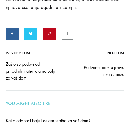
njihovo useljenje ugodnije i za njih.
PREVIOUS POST
NEXT POST
Post
Zašto su podovi od
Pretvorite dom u pravu
prirodnih materijala najbolji
navigation
zimsku oazu
za vaš dom
YOU MIGHT ALSO LIKE
Kako odabrati boju i dezen tepiha za vaš dom?