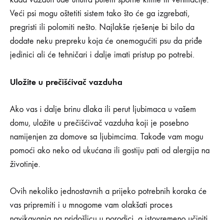
Veći psi mogu oštetiti sistem tako što će ga izgrebati,
pregristi ili polomiti nešto. Najlakše rješenje bi bilo da
dodate neku prepreku koja će onemogućiti psu da priđe
jedinici ali će tehničari i dalje imati pristup po potrebi.
Uložite u prečišćivač vazduha
Ako vas i dalje brinu dlaka ili perut ljubimaca u vašem
domu, uložite u prečišćivač vazduha koji je posebno
namijenjen za domove sa ljubimcima. Takođe vam mogu
pomoći ako neko od ukućana ili gostiju pati od alergija na
životinje.
Ovih nekoliko jednostavnih a prijeko potrebnih koraka će
vas pripremiti i u mnogome vam olakšati proces
navikavanja na pridošlicu u porodici, a istovremeno učiniti