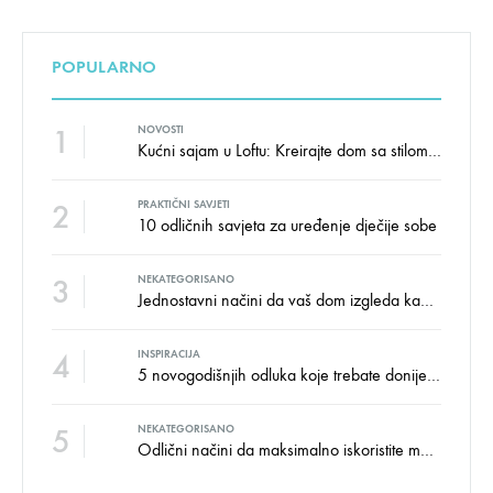
POPULARNO
1
NOVOSTI
Kućni sajam u Loftu: Kreirajte dom sa stilom i udobnošću uz velike uštede!
2
PRAKTIČNI SAVJETI
10 odličnih savjeta za uređenje dječije sobe
3
NEKATEGORISANO
Jednostavni načini da vaš dom izgleda kao salon namještaja
4
INSPIRACIJA
5 novogodišnjih odluka koje trebate donijeti u vezi izgleda doma
5
NEKATEGORISANO
Odlični načini da maksimalno iskoristite male prostore