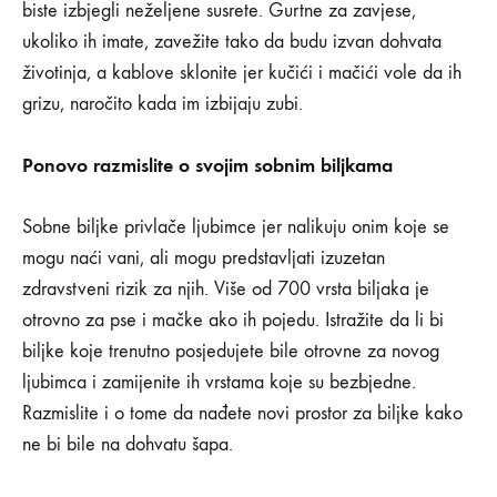
kućnog
biste izbjegli neželjene susrete. Gurtne za zavjese,
ljubimca
ukoliko ih imate, zavežite tako da budu izvan dohvata
životinja, a kablove sklonite jer kučići i mačići vole da ih
grizu, naročito kada im izbijaju zubi.
26/11/2019
0
Ponovo razmislite o svojim sobnim biljkama
SHARE
NEMA
Sobne biljke privlače ljubimce jer nalikuju onim koje se
KOMENTARA
NA
mogu naći vani, ali mogu predstavljati izuzetan
11
zdravstveni rizik za njih. Više od 700 vrsta biljaka je
NAČINA
KAKO
otrovno za pse i mačke ako ih pojedu. Istražite da li bi
DA
biljke koje trenutno posjedujete bile otrovne za novog
PRIPREMITE
DOM
ljubimca i zamijenite ih vrstama koje su bezbjedne.
ZA
Razmislite i o tome da nađete novi prostor za biljke kako
KUĆNOG
LJUBIMCA
ne bi bile na dohvatu šapa.