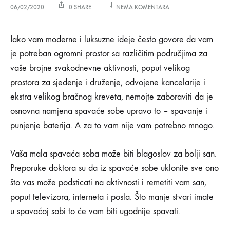
NA
06/02/2020
0 SHARE
NEMA KOMENTARA
12
IDEJA
12
ZA
Iako vam moderne i luksuzne ideje često govore da vam
UREĐENJE
je potreban ogromni prostor sa različitim područjima za
MALIH
ideja
SPAVAĆIH
vaše brojne svakodnevne aktivnosti, poput velikog
SOBA
prostora za sjedenje i druženje, odvojene kancelarije i
za
ekstra velikog bračnog kreveta, nemojte zaboraviti da je
uređenje
osnovna namjena spavaće sobe upravo to – spavanje i
punjenje baterija. A za to vam nije vam potrebno mnogo.
malih
Vaša mala spavaća soba može biti blagoslov za bolji san.
spavaćih
Preporuke doktora su da iz spavaće sobe uklonite sve ono
soba
što vas može podsticati na aktivnosti i remetiti vam san,
poput televizora, interneta i posla. Što manje stvari imate
u spavaćoj sobi to će vam biti ugodnije spavati.
06/02/2020