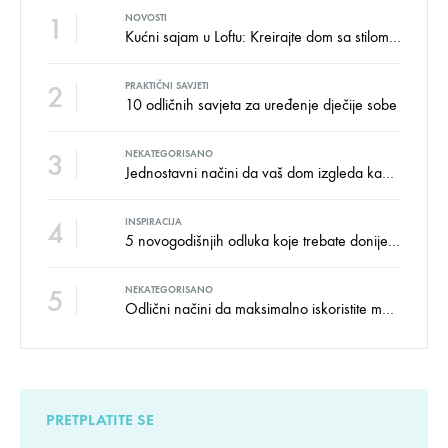
1
NOVOSTI
Kućni sajam u Loftu: Kreirajte dom sa stilom i udobnošću uz velike uštede!
2
PRAKTIČNI SAVJETI
10 odličnih savjeta za uređenje dječije sobe
3
NEKATEGORISANO
Jednostavni načini da vaš dom izgleda kao salon namještaja
4
INSPIRACIJA
5 novogodišnjih odluka koje trebate donijeti u vezi izgleda doma
5
NEKATEGORISANO
Odlični načini da maksimalno iskoristite male prostore
PRETPLATITE SE