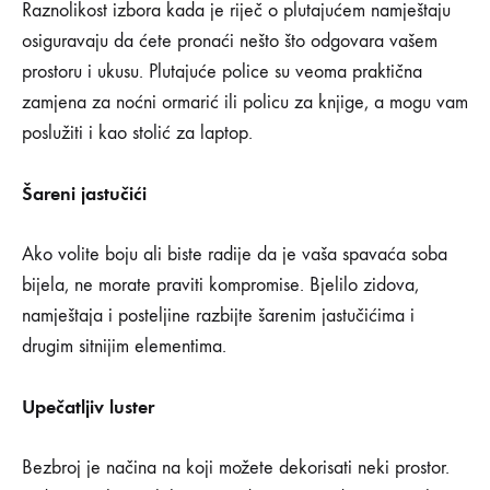
Raznolikost izbora kada je riječ o plutajućem namještaju
osiguravaju da ćete pronaći nešto što odgovara vašem
prostoru i ukusu. Plutajuće police su veoma praktična
zamjena za noćni ormarić ili policu za knjige, a mogu vam
poslužiti i kao stolić za laptop.
Šareni jastučići
Ako volite boju ali biste radije da je vaša spavaća soba
bijela, ne morate praviti kompromise. Bjelilo zidova,
namještaja i posteljine razbijte šarenim jastučićima i
drugim sitnijim elementima.
Upečatljiv luster
Bezbroj je načina na koji možete dekorisati neki prostor.