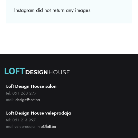
Instagram did not return any images.
Loft Design House salon
tel: 051 263 277
mail:
design@loft.ba
Loft Design House veleprodaja
tel: 051 213 997
mail veleprodaja:
info@loft.ba