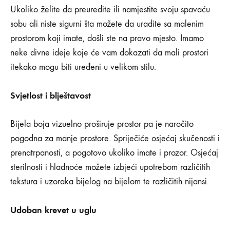
0
Ukoliko želite da preuredite ili namjestite svoju spavaću
SHARE
sobu ali niste sigurni šta možete da uradite sa malenim
NEMA
prostorom koji imate, došli ste na pravo mjesto. Imamo
KOMENTARA
NA
neke divne ideje koje će vam dokazati da mali prostori
12
IDEJA
itekako mogu biti uređeni u velikom stilu.
ZA
UREĐENJE
MALIH
Svjetlost i blještavost
SPAVAĆIH
SOBA
Bijela boja vizuelno proširuje prostor pa je naročito
pogodna za manje prostore. Spriječiće osjećaj skučenosti i
prenatrpanosti, a pogotovo ukoliko imate i prozor. Osjećaj
sterilnosti i hladnoće možete izbjeći upotrebom različitih
tekstura i uzoraka bijelog na bijelom te različitih nijansi.
Udoban krevet u uglu