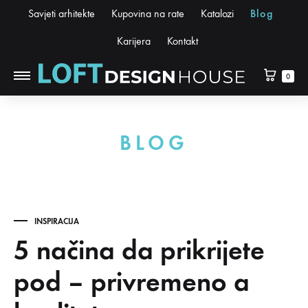
Savjeti arhitekte
Kupovina na rate
Katalozi
Blog
Karijera
Kontakt
0
BLOG
INSPIRACIJA
5 načina da prikrijete
pod – privremeno a