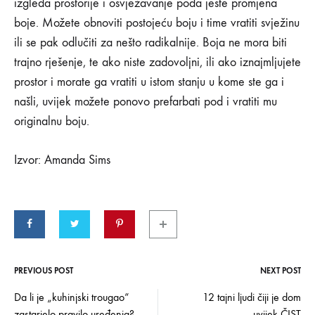
izgleda prostorije i osvježavanje poda jeste promjena
boje. Možete obnoviti postojeću boju i time vratiti svježinu
ili se pak odlučiti za nešto radikalnije. Boja ne mora biti
trajno rješenje, te ako niste zadovoljni, ili ako iznajmljujete
prostor i morate ga vratiti u istom stanju u kome ste ga i
našli, uvijek možete ponovo prefarbati pod i vratiti mu
originalnu boju.
Izvor: Amanda Sims
PREVIOUS POST
NEXT POST
Post
Da li je „kuhinjski trougao“
12 tajni ljudi čiji je dom
zastarjelo pravilo uređenja?
uvijek ČIST