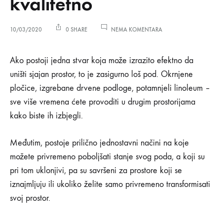
kvalitetno
NA
10/03/2020
0 SHARE
NEMA KOMENTARA
5
NAČINA
5
DA
Ako postoji jedna stvar koja može izrazito efektno da
PRIKRIJETE
uništi sjajan prostor, to je zasigurno loš pod. Okrnjene
POD
načina
–
pločice, izgrebane drvene podloge, potamnjeli linoleum –
PRIVREMENO
sve više vremena ćete provoditi u drugim prostorijama
A
da
KVALITETNO
kako biste ih izbjegli.
prikrijete
Međutim, postoje prilično jednostavni načini na koje
pod
možete privremeno poboljšati stanje svog poda, a koji su
pri tom uklonjivi, pa su savršeni za prostore koji se
–
iznajmljuju ili ukoliko želite samo privremeno transformisati
privremeno
svoj prostor.