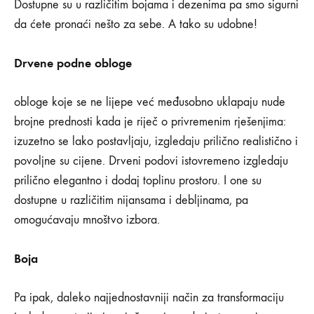
Dostupne su u različitim bojama i dezenima pa smo sigurni
da ćete pronaći nešto za sebe. A tako su udobne!
Drvene podne obloge
obloge koje se ne lijepe već međusobno uklapaju nude
brojne prednosti kada je riječ o privremenim rješenjima:
izuzetno se lako postavljaju, izgledaju prilično realistično i
povoljne su cijene. Drveni podovi istovremeno izgledaju
prilično elegantno i dodaj toplinu prostoru. I one su
dostupne u različitim nijansama i debljinama, pa
omogućavaju mnoštvo izbora.
Boja
Pa ipak, daleko najjednostavniji način za transformaciju