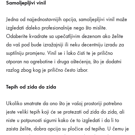
a
Samoljepljivi vinil
kvalitetno
Jedna od najjednostavnijih opcija, samoljepljivi vinil može
izgledati daleko profesionalnije nego što mislite.
10/03/2020
Odaberite kvadrate sa upečatljivim dezenom ako želite
0
da vaš pod bude izražajniji ili neku decentniju izradu za
SHARE
suptilniju promjenu. Vinil se i lako čisti te je prilično
NEMA
otporan na ogrebotine i druga oštećenja, što je dodatni
KOMENTARA
NA
razlog zbog kog je prilično često izbor.
5
NAČINA
DA
Tepih od zida do zida
PRIKRIJETE
POD
–
Ukoliko smatrate da ono što je vašoj prostoriji potrebno
PRIVREMENO
jeste veliki tepih koji će se protezati od zida do zida, ali
A
KVALITETNO
niste u potpunosti sigurni kako će to izgledati i da li to
zaista želite, dobra opcija su pločice od tepiha. U čemu je