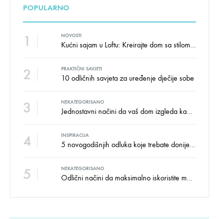
POPULARNO
1
NOVOSTI
Kućni sajam u Loftu: Kreirajte dom sa stilom i udobnošću uz velike uštede!
2
PRAKTIČNI SAVJETI
10 odličnih savjeta za uređenje dječije sobe
3
NEKATEGORISANO
Jednostavni načini da vaš dom izgleda kao salon namještaja
4
INSPIRACIJA
5 novogodišnjih odluka koje trebate donijeti u vezi izgleda doma
5
NEKATEGORISANO
Odlični načini da maksimalno iskoristite male prostore