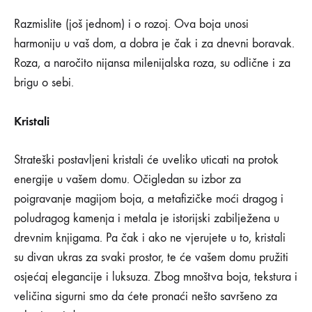
Razmislite (još jednom) i o rozoj. Ova boja unosi
harmoniju u vaš dom, a dobra je čak i za dnevni boravak.
Roza, a naročito nijansa milenijalska roza, su odlične i za
brigu o sebi.
Kristali
Strateški postavljeni kristali će uveliko uticati na protok
energije u vašem domu. Očigledan su izbor za
poigravanje magijom boja, a metafizičke moći dragog i
poludragog kamenja i metala je istorijski zabilježena u
drevnim knjigama. Pa čak i ako ne vjerujete u to, kristali
su divan ukras za svaki prostor, te će vašem domu pružiti
osjećaj elegancije i luksuza. Zbog mnoštva boja, tekstura i
veličina sigurni smo da ćete pronaći nešto savršeno za