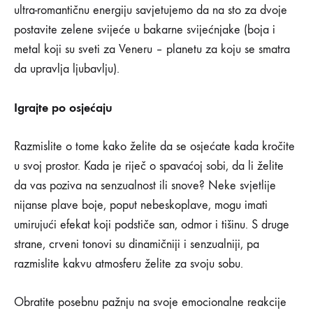
ultra-romantičnu energiju savjetujemo da na sto za dvoje
postavite zelene svijeće u bakarne svijećnjake (boja i
metal koji su sveti za Veneru – planetu za koju se smatra
da upravlja ljubavlju).
Igrajte po osjećaju
Razmislite o tome kako želite da se osjećate kada kročite
u svoj prostor. Kada je riječ o spavaćoj sobi, da li želite
da vas poziva na senzualnost ili snove? Neke svjetlije
nijanse plave boje, poput nebeskoplave, mogu imati
umirujući efekat koji podstiče san, odmor i tišinu. S druge
strane, crveni tonovi su dinamičniji i senzualniji, pa
razmislite kakvu atmosferu želite za svoju sobu.
Obratite posebnu pažnju na svoje emocionalne reakcije