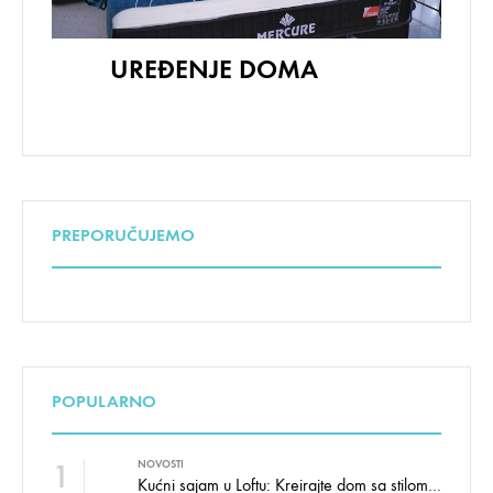
UREĐENJE DOMA
PREPORUČUJEMO
POPULARNO
1
NOVOSTI
Kućni sajam u Loftu: Kreirajte dom sa stilom i udobnošću uz velike uštede!