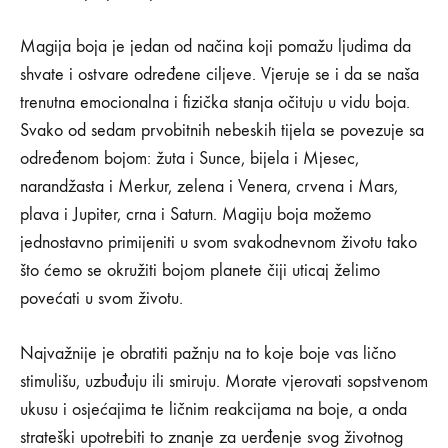
STVORITE
POZITIVNU
Magija boja je jedan od načina koji pomažu ljudima da
ENERGIJU
MAGIJOM
shvate i ostvare određene ciljeve. Vjeruje se i da se naša
BOJA!
trenutna emocionalna i fizička stanja očituju u vidu boja.
Svako od sedam prvobitnih nebeskih tijela se povezuje sa
određenom bojom: žuta i Sunce, bijela i Mjesec,
narandžasta i Merkur, zelena i Venera, crvena i Mars,
plava i Jupiter, crna i Saturn. Magiju boja možemo
jednostavno primijeniti u svom svakodnevnom životu tako
što ćemo se okružiti bojom planete čiji uticaj želimo
povećati u svom životu.
Najvažnije je obratiti pažnju na to koje boje vas lično
stimulišu, uzbuđuju ili smiruju. Morate vjerovati sopstvenom
ukusu i osjećajima te ličnim reakcijama na boje, a onda
strateški upotrebiti to znanje za uerđenje svog životnog