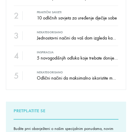
2
PRAKTIČNI SAVJETI
10 odličnih savjeta za uređenje dječije sobe
3
NEKATEGORISANO
Jednostavni načini da vaš dom izgleda kao salon namještaja
4
INSPIRACIJA
5 novogodišnjih odluka koje trebate donijeti u vezi izgleda doma
5
NEKATEGORISANO
Odlični načini da maksimalno iskoristite male prostore
PRETPLATITE SE
Budite prvi obavješteni o našim specijalnim ponudama, novim