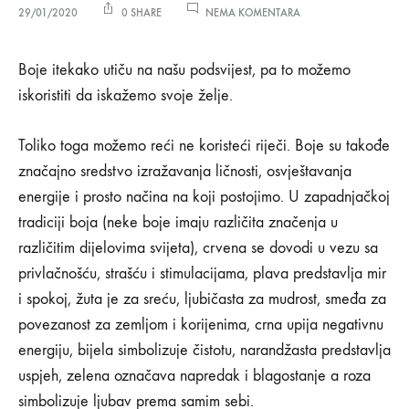
NA
29/01/2020
0 SHARE
NEMA KOMENTARA
STVORITE
POZITIVNU
Stvorite
ENERGIJU
Boje itekako utiču na našu podsvijest, pa to možemo
MAGIJOM
iskoristiti da iskažemo svoje želje.
BOJA!
pozitivnu
Toliko toga možemo reći ne koristeći riječi. Boje su takođe
energiju
značajno sredstvo izražavanja ličnosti, osvještavanja
magijom
energije i prosto načina na koji postojimo. U zapadnjačkoj
tradiciji boja (neke boje imaju različita značenja u
boja!
različitim dijelovima svijeta), crvena se dovodi u vezu sa
privlačnošću, strašću i stimulacijama, plava predstavlja mir
29/01/2020
i spokoj, žuta je za sreću, ljubičasta za mudrost, smeđa za
povezanost za zemljom i korijenima, crna upija negativnu
0
SHARE
energiju, bijela simbolizuje čistotu, narandžasta predstavlja
uspjeh, zelena označava napredak i blagostanje a roza
NEMA
KOMENTARA
simbolizuje ljubav prema samim sebi.
NA