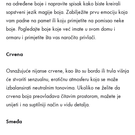
na određene boje i napravite spisak kako biste kreirali
sopstveni jezik magije boja. Zabilježite prvu emociju koja
vam padne na pamet ili koju primjetite na pomisao neke
boje. Pogledajte boje koje već imate u svom domu i
ormaru i primjetite šta vas naročito privlači.
Crvena
Osnažujuće nijanse crvene, kao što su bordo ili trula višnja
će stvoriti senzualnu, erotičnu atmosferu koja se može
izbalansirati neutralnim tonovima. Ukoliko ne želite da
crvena boja preovladava čitavim prostorom, možete je
unijeti i na suptilniji način u vidu detalja.
Smeđa