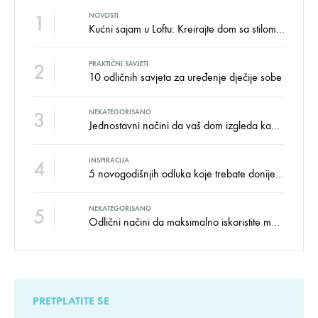
1
NOVOSTI
Kućni sajam u Loftu: Kreirajte dom sa stilom i udobnošću uz velike uštede!
2
PRAKTIČNI SAVJETI
10 odličnih savjeta za uređenje dječije sobe
3
NEKATEGORISANO
Jednostavni načini da vaš dom izgleda kao salon namještaja
4
INSPIRACIJA
5 novogodišnjih odluka koje trebate donijeti u vezi izgleda doma
5
NEKATEGORISANO
Odlični načini da maksimalno iskoristite male prostore
PRETPLATITE SE