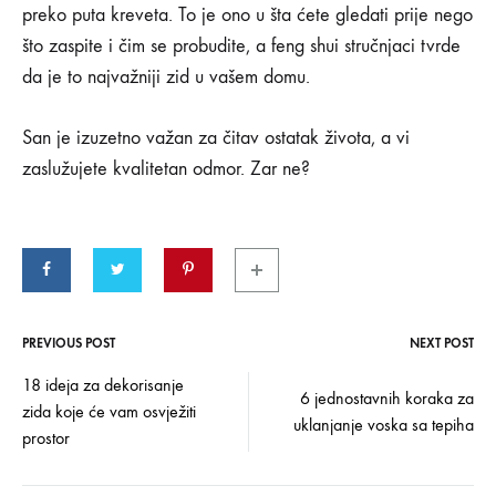
preko puta kreveta. To je ono u šta ćete gledati prije nego
što zaspite i čim se probudite, a feng shui stručnjaci tvrde
da je to najvažniji zid u vašem domu.
San je izuzetno važan za čitav ostatak života, a vi
zaslužujete kvalitetan odmor. Zar ne?
PREVIOUS POST
NEXT POST
Post
18 ideja za dekorisanje
6 jednostavnih koraka za
zida koje će vam osvježiti
navigation
uklanjanje voska sa tepiha
prostor