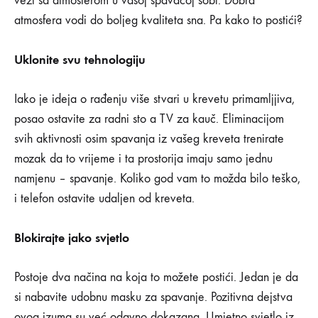
koji
vezi sa atmosferom u vašoj spavaćoj sobi. Dobra
atmosfera vodi do boljeg kvaliteta sna. Pa kako to postići?
će
vam
Uklonite svu tehnologiju
pomoći
Iako je ideja o rađenju više stvari u krevetu primamljjiva,
posao ostavite za radni sto a TV za kauč. Eliminacijom
da
svih aktivnosti osim spavanja iz vašeg kreveta trenirate
lakše
mozak da to vrijeme i ta prostorija imaju samo jednu
namjenu – spavanje. Koliko god vam to možda bilo teško,
zaspite
i telefon ostavite udaljen od kreveta.
Blokirajte jako svjetlo
30/10/2019
0
SHARE
Postoje dva načina na koja to možete postići. Jedan je da
si nabavite udobnu masku za spavanje. Pozitivna dejstva
NEMA
KOMENTARA
ovog izuma su već odavno dokazana. Umjetno svjetlo iz