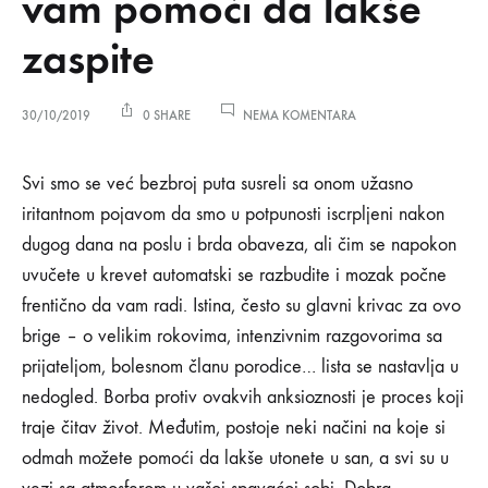
vam pomoći da lakše
zaspite
NA
30/10/2019
0 SHARE
NEMA KOMENTARA
6
SAVJETA
6
ZA
Svi smo se već bezbroj puta susreli sa onom užasno
UREĐIVANJE
iritantnom pojavom da smo u potpunosti iscrpljeni nakon
SPAVAĆE
savjeta
SOBE
dugog dana na poslu i brda obaveza, ali čim se napokon
KOJI
uvučete u krevet automatski se razbudite i mozak počne
ĆE
za
VAM
frentično da vam radi. Istina, često su glavni krivac za ovo
POMOĆI
uređivanje
DA
brige – o velikim rokovima, intenzivnim razgovorima sa
LAKŠE
prijateljom, bolesnom članu porodice… lista se nastavlja u
ZASPITE
spavaće
nedogled. Borba protiv ovakvih anksioznosti je proces koji
sobe
traje čitav život. Međutim, postoje neki načini na koje si
odmah možete pomoći da lakše utonete u san, a svi su u