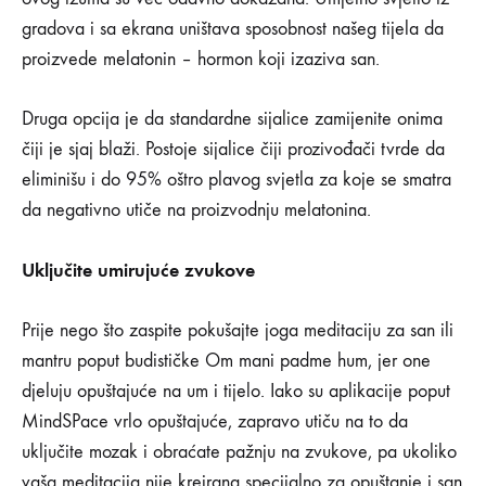
NA
gradova i sa ekrana uništava sposobnost našeg tijela da
6
SAVJETA
proizvede melatonin – hormon koji izaziva san.
ZA
UREĐIVANJE
SPAVAĆE
Druga opcija je da standardne sijalice zamijenite onima
SOBE
čiji je sjaj blaži. Postoje sijalice čiji prozivođači tvrde da
KOJI
ĆE
eliminišu i do 95% oštro plavog svjetla za koje se smatra
VAM
POMOĆI
da negativno utiče na proizvodnju melatonina.
DA
LAKŠE
ZASPITE
Uključite umirujuće zvukove
Prije nego što zaspite pokušajte joga meditaciju za san ili
mantru poput budističke Om mani padme hum, jer one
djeluju opuštajuće na um i tijelo. Iako su aplikacije poput
MindSPace vrlo opuštajuće, zapravo utiču na to da
uključite mozak i obraćate pažnju na zvukove, pa ukoliko
vaša meditacija nije kreirana specijalno za opuštanje i san