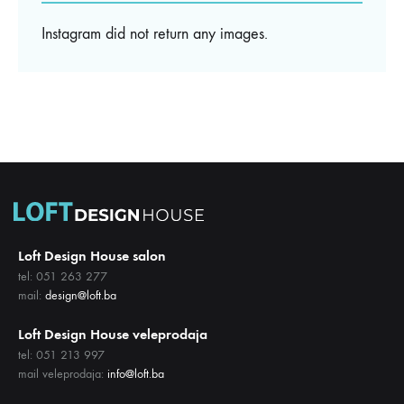
Instagram did not return any images.
Loft Design House salon
tel: 051 263 277
mail:
design@loft.ba
Loft Design House veleprodaja
tel: 051 213 997
mail veleprodaja:
info@loft.ba